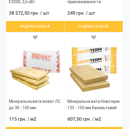
E3200, 2,6 кВт
приклеювання та
армування
38 272,50 грн.
/ шт
249 грн.
/ шт
мінераловатних та
пінополістирольних плит
ПІДПИСАТИСЯ
ПІДПИСАТИСЯ
TF15, 25 кг
Мінеральна вата Ізоват ЛC
Мінеральна вата Новотерм
до 30 - 100 мм
135 - 150 мм базальтовий
базальтовий утеплювач,
утеплювач, плити
115 грн.
/ м2
607,50 грн.
/ м2
плити теплоізоляційні
теплоізоляційні