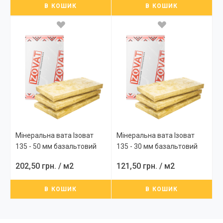
В КОШИК
В КОШИК
Мінеральна вата Ізоват
Мінеральна вата Ізоват
135 - 50 мм базальтовий
135 - 30 мм базальтовий
утеплювач, плити
утеплювач, плити
202,50 грн.
/ м2
121,50 грн.
/ м2
теплоізоляційні
теплоізоляційні
В КОШИК
В КОШИК