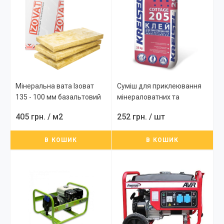
Мінеральна вата Ізоват
Суміш для приклеювання
135 - 100 мм базальтовий
мінераловатних та
утеплювач, плити
пінополістирольних плит
405 грн.
/ м2
252 грн.
/ шт
теплоізоляційні
Kreisel 205, 25 кг
В КОШИК
В КОШИК