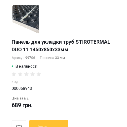
Панель для укладки труб STIROTERMAL
DUO 11 1450x850x33мм
Артикул
99706
Товщина
33 мм
В наявності
КОД
000058943
Ціна за
м2
689 грн.