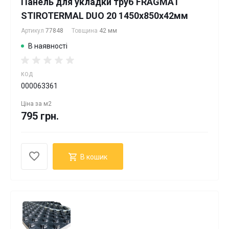
Панель для укладки труб FRAGMAT
STIROTERMAL DUO 20 1450x850x42мм
Артикул
77848
Товщина
42 мм
В наявності
КОД
000063361
Ціна за
м2
795 грн.
В кошик