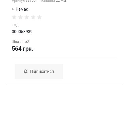
Артикул
99705
Товщина
22 мм
Немає
КОД
000058939
Ціна за
м2
564 грн.
Підписатися