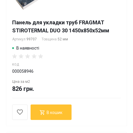
Панель для укладки труб FRAGMAT
STIROTERMAL DUO 30 1450x850x52мм
Артикул
99707
Товщина
52 мм
В наявності
КОД
000058946
Ціна за
м2
826 грн.
В кошик