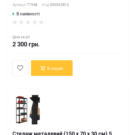
Артикул
77948
Код
000063812
В наявності
Ціна за
шт
2 300 грн.
В кошик
Стелаж металевий (150 х 70 х 30 см) 5