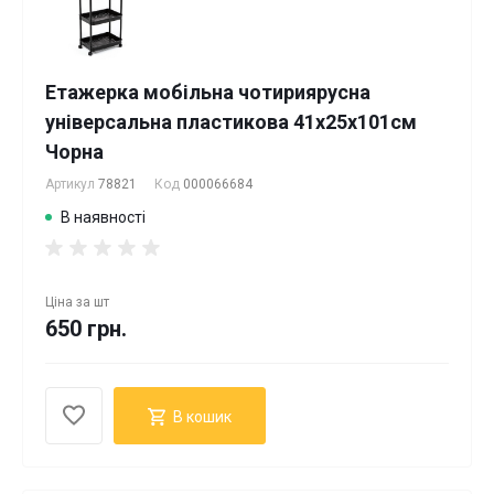
Етажерка мобільна чотириярусна
універсальна пластикова 41х25х101см
Чорна
Артикул
78821
Код
000066684
В наявності
Ціна за
шт
650 грн.
В кошик