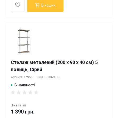
В кошик
Стелаж металевий (200 х 90 х 40 см) 5
полиць, Сірий
Артикул
77956
Код
000063835
В наявності
Ціна за
шт
1 390 грн.