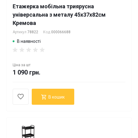
Етажерка мобільна триярусна
універсальна з металу 45х37х82см
Кремова
Артикул
78822
Код
000066688
В наявності
Ціна за
шт
1 090 грн.
В кошик