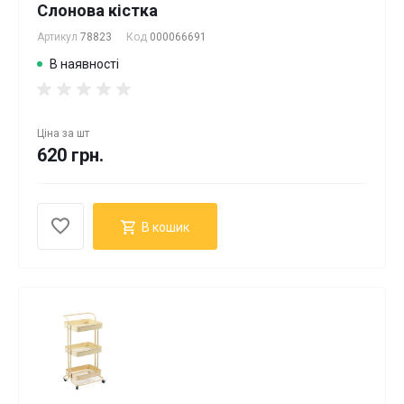
Слонова кістка
Артикул
78823
Код
000066691
В наявності
Ціна за
шт
620 грн.
В кошик