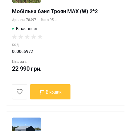
Мобільна баня Троян MAX (W) 2*2
Артикул
78497
Вага
95 кг
В наявності
КОД
000065972
Ціна за
шт
22 990 грн.
В кошик