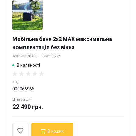
Мобільна баня 2х2 MAX максимальна
комплектація без вікна
Артикул
78495
Вага
95 кг
В наявності
КОД
000065966
Ціна за
шт
22 490 грн.
В кошик