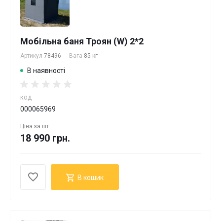
Мобільна баня Троян (W) 2*2
Артикул
78496
Вага
85 кг
В наявності
КОД
000065969
Ціна за
шт
18 990 грн.
В кошик