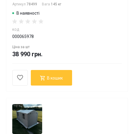
Артикул
78499
Вага
145 кг
В наявності
КОД
000065978
Ціна за
шт
38 990 грн.
В кошик