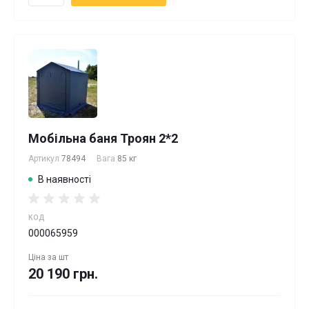
Мобільна баня Троян 2*2
Артикул
78494
Вага
85 кг
В наявності
КОД
000065959
Ціна за
шт
20 190 грн.