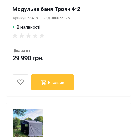
Модульна баня Троян 4*2
Артикул
78498
Код
000065975
В наявності
Ціна за
шт
29 990 грн.
В кошик