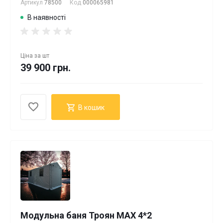
Артикул
78500
Код
000065981
В наявності
Ціна за
шт
39 900 грн.
В кошик
Модульна баня Троян MAX 4*2