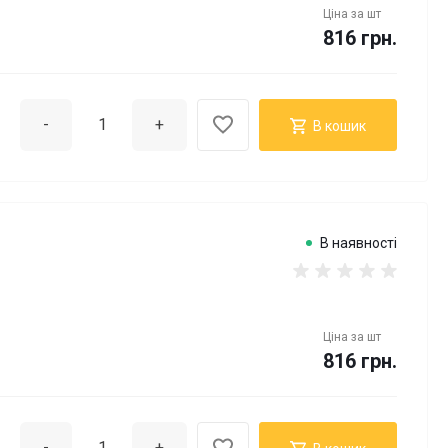
Ціна за
шт
816 грн.
-
+
В кошик
В наявності
Ціна за
шт
816 грн.
-
+