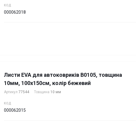
КОД
000062018
Листи EVA для автоковриків B0105, товщина
10мм, 100х150см, колір бежевий
Артикул
77544
Товщина
10 мм
КОД
000062015