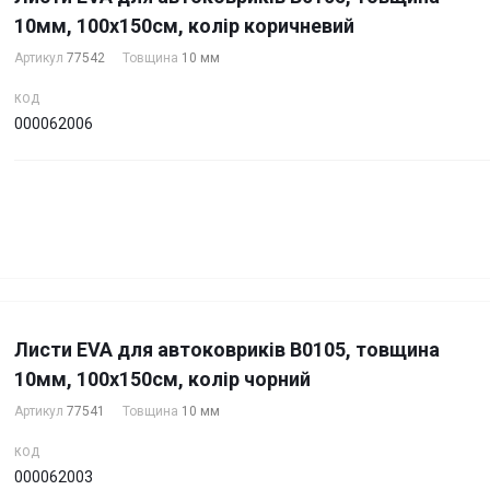
10мм, 100х150см, колір коричневий
Артикул
77542
Товщина
10 мм
КОД
000062006
Листи EVA для автоковриків B0105, товщина
10мм, 100х150см, колір чорний
Артикул
77541
Товщина
10 мм
КОД
000062003