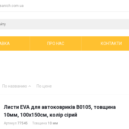
sanich.com.ua
АВКА
ПРО НАС
КОНТАКТИ
По названию
По цене
Листи EVA для автоковриків B0105, товщина
10мм, 100х150см, колір сірий
Артикул
77545
Товщина
10 мм