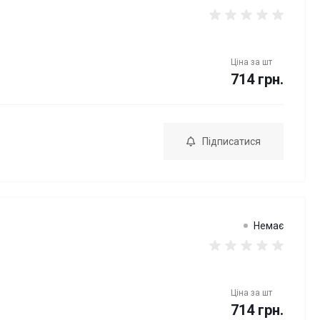
Ціна за
шт
714 грн.
Підписатися
Немає
Ціна за
шт
714 грн.