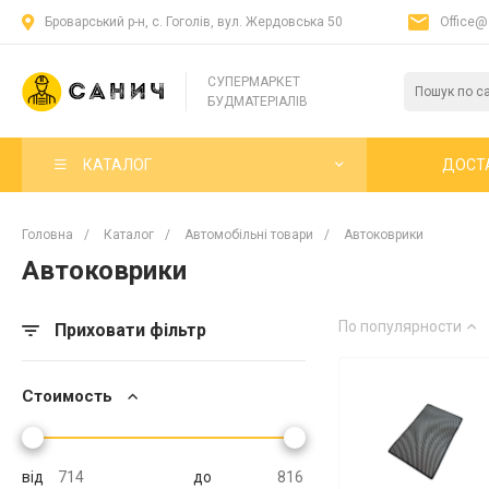
Броварський р-н, с. Гоголів, вул. Жердовська 50
Office@
СУПЕРМАРКЕТ
БУДМАТЕРІАЛІВ
КАТАЛОГ
ДОСТ
Головна
/
Каталог
/
Автомобільні товари
/
Автоковрики
Автоковрики
По популярности
Приховати фільтр
Стоимость
від
до