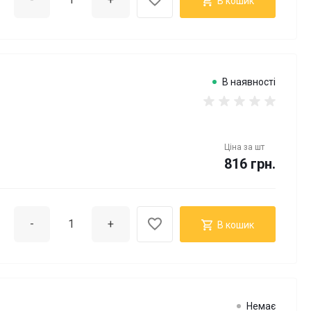
В кошик
В наявності
Ціна за
шт
816 грн.
-
+
В кошик
Немає