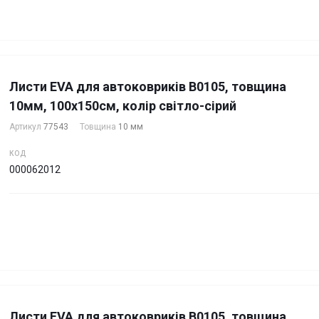
Листи EVA для автоковриків B0105, товщина
10мм, 100х150см, колір світло-сірий
Артикул
77543
Товщина
10 мм
КОД
000062012
Листи EVA для автоковриків B0105, товщина