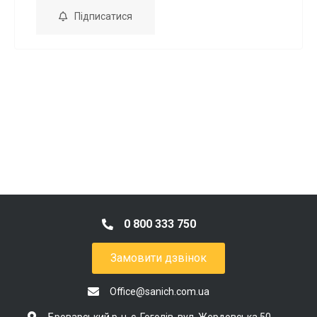
Підписатися
0 800 333 750
Замовити дзвінок
Office@sanich.com.ua
Броварський р-н, с. Гоголів, вул. Жердовська 50