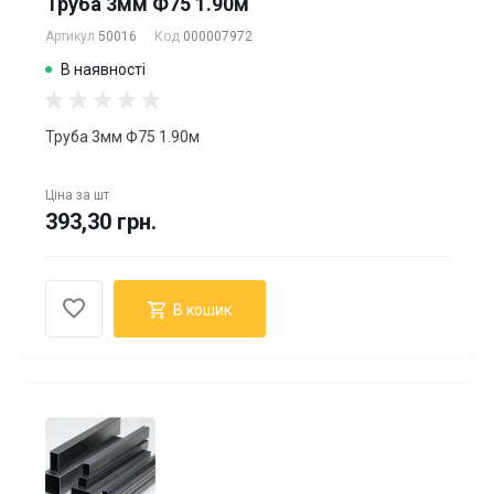
Труба 3мм Ф75 1.90м
Артикул
50016
Код
000007972
В наявності
Труба 3мм Ф75 1.90м
Ціна за
шт
393,30 грн.
В кошик