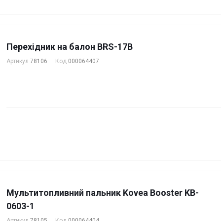
Перехідник на балон BRS-17B
Артикул
78106
Код
000064407
Мультитопливний пальник Kovea Booster KB-
0603-1
Артикул
78105
Код
000064404