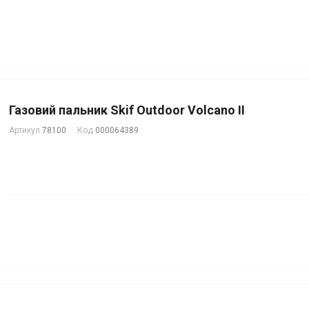
Газовий пальник Skif Outdoor Volcano II
Артикул
78100
Код
000064389