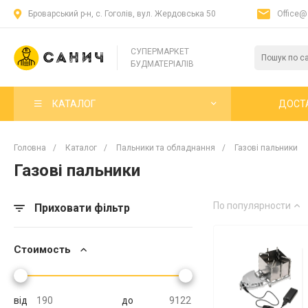
Броварський р-н, с. Гоголів, вул. Жердовська 50
Office@
СУПЕРМАРКЕТ
БУДМАТЕРІАЛІВ
КАТАЛОГ
ДОСТ
Головна
/
Каталог
/
Пальники та обладнання
/
Газові пальники
Газові пальники
По популярности
Приховати фільтр
Стоимость
від
до