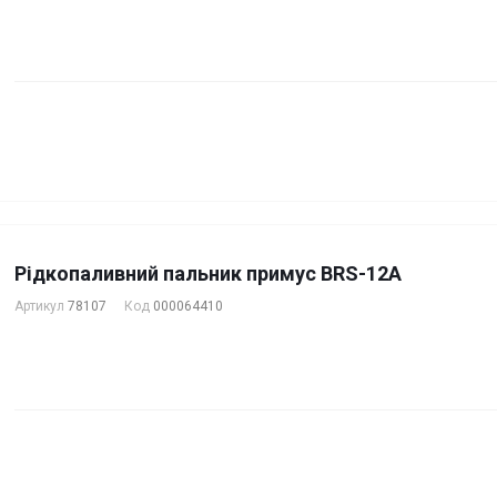
Рідкопаливний пальник примус BRS-12A
Артикул
78107
Код
000064410