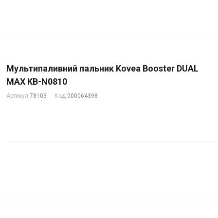
Мультипаливний пальник Kovea Booster DUAL
MAX KB-N0810
Артикул
78103
Код
000064398