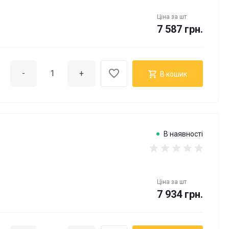
Ціна за
шт
7 587 грн.
-
+
В кошик
В наявності
Ціна за
шт
7 934 грн.