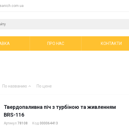
sanich.com.ua
АВКА
ПРО НАС
КОНТАКТИ
По названию
По цене
Твердопаливна піч з турбiною та живленням
BRS-116
Артикул
78108
Код
000064413