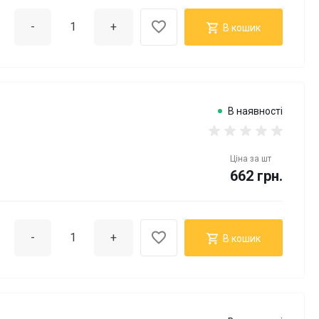
-
+
В кошик
В наявності
Ціна за
шт
662 грн.
-
+
В кошик