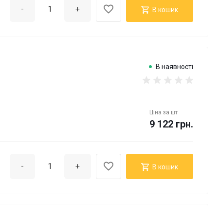
-
+
В кошик
В наявності
Ціна за
шт
9 122 грн.
-
+
В кошик