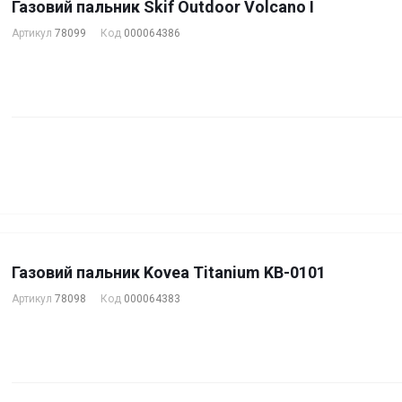
Газовий пальник Skif Outdoor Volcano I
Артикул
78099
Код
000064386
Газовий пальник Kovea Titanium KB-0101
Артикул
78098
Код
000064383