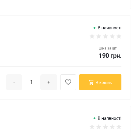
В наявності
Ціна за
шт
190 грн.
-
+
В кошик
В наявності