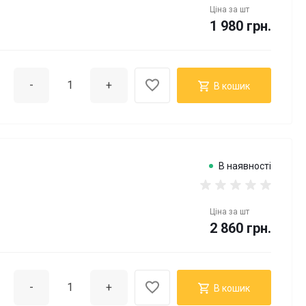
Ціна за
шт
1 980 грн.
-
+
В кошик
В наявності
Ціна за
шт
2 860 грн.
-
+
В кошик