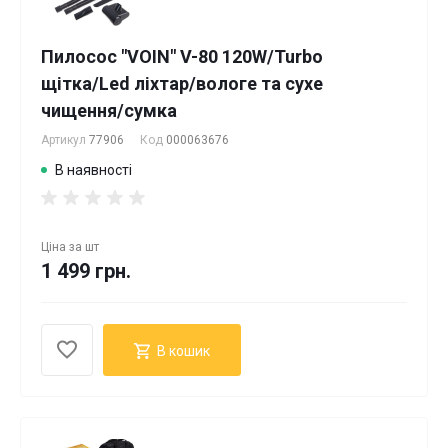
Пилосос "VOIN" V-80 120W/Turbo
щітка/Led ліхтар/вологе та сухе
чищення/сумка
Артикул
77906
Код
000063676
В наявності
Ціна за
шт
1 499 грн.
В кошик