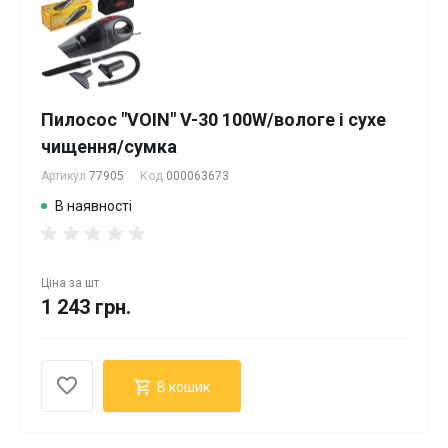
Пилосос "VOIN" V-30 100W/вологе і сухе
чищення/сумка
Артикул
77905
Код
000063673
В наявності
Ціна за
шт
1 243 грн.
В кошик