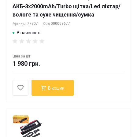
АКБ-3х2000mAh/Turbo щітка/Led ліхтар/
вологе та сухе чищення/сумка
Артикул
77907
Код
000063677
В наявності
Ціна за
шт
1 980 грн.
В кошик