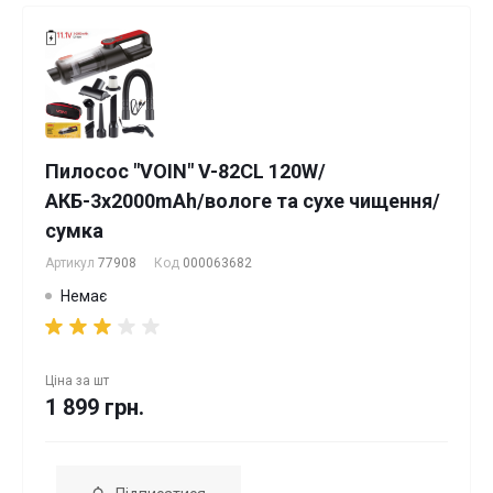
Пилосос "VOIN" V-82CL 120W/
АКБ-3x2000mAh/вологе та сухе чищення/
сумка
Артикул
77908
Код
000063682
Немає
Ціна за
шт
1 899 грн.