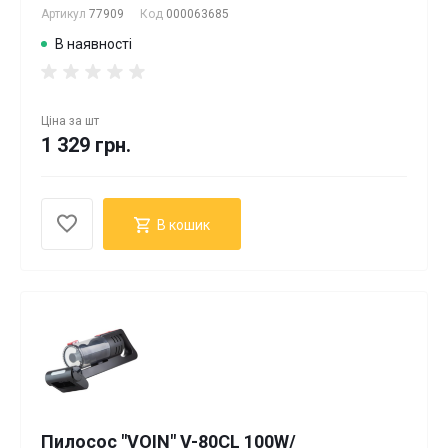
Артикул
77909
Код
000063685
В наявності
Ціна за
шт
1 329 грн.
В кошик
Пилосос "VOIN" V-80CL 100W/