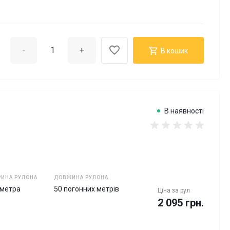
-
+
В кошик
В наявності
ИНА РУЛОНА
ДОВЖИНА РУЛОНА
 метра
50 погонних метрів
Ціна за
рул
2 095 грн.