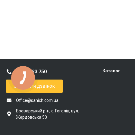
Каталог
0 800 333 750
Замовити дзвінок
Office@sanich.com.ua
Броварський р-н, с. Гоголів, вул.
Жердовська 50