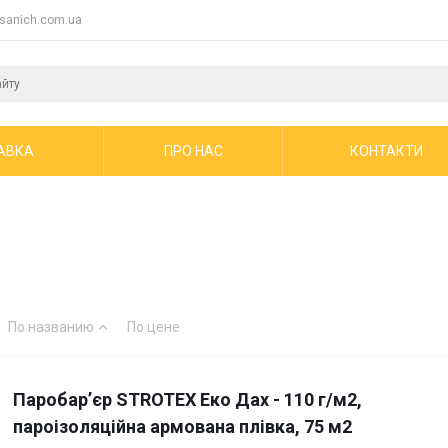
sanich.com.ua
АВКА
ПРО НАС
КОНТАКТИ
По названию
По цене
Паробарʼєр STROTEX Еко Дах - 110 г/м2,
пароізоляційна армована плівка, 75 м2