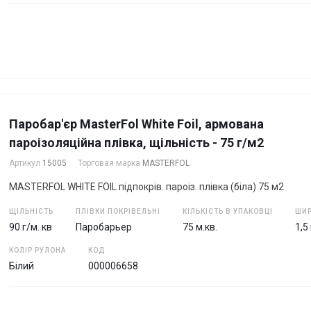
Паробар'єр MasterFol White Foil, армована
пароізоляційна плівка, щільність - 75 г/м2
Артикул
15005
Торговая марка
MASTERFOL
MASTERFOL WHITE FOIL підпокрів. пароіз. плівка (біла) 75 м2
ЩІЛЬНІСТЬ
ПЛІВКИ ПОКРІВЕЛЬНІ
КІЛЬКІСТЬ В УПАКОВЦІ
ШИР
90 г/м. кв
Паробарьер
75 м.кв.
1,5
КОЛІР РУЛОНА
КОД
Білий
000006658