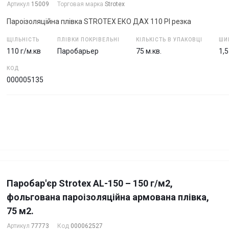
Артикул
15009
Торговая марка
Strotex
Пароізоляційна плівка STROTEX ЕКО ДАХ 110 РІ резка
ЩІЛЬНІСТЬ
ПЛІВКИ ПОКРІВЕЛЬНІ
КІЛЬКІСТЬ В УПАКОВЦІ
ШИ
110 г/м.кв
Паробарьер
75 м.кв.
1,
КОД
000005135
Паробар'єр Strotex AL-150 – 150 г/м2,
фольгована пароізоляційна армована плівка,
75 м2.
Артикул
77773
Код
000062527