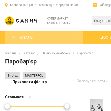
Броварський р-н, с. Гоголів, вул. Жердовська 50
Office@
СУПЕРМАРКЕТ
БУДМАТЕРІАЛІВ
КАТАЛОГ
ДОСТ
Головна
/
Каталог
/
Плівки та мембрани
/
Паробар'єр
Паробар'єр
Strotex
MASTERFOL
По популярности
Приховати фільтр
Стоимость