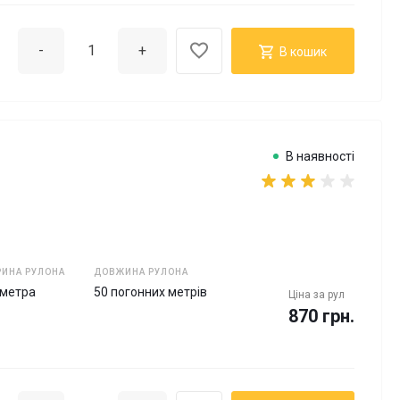
-
+
В кошик
В наявності
ИНА РУЛОНА
ДОВЖИНА РУЛОНА
 метра
50 погонних метрів
Ціна за
рул
870 грн.