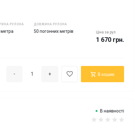
РИНА РУЛОНА
ДОВЖИНА РУЛОНА
5 метра
50 погонних метрів
Ціна за
рул
1 670 грн.
-
+
В кошик
В наявності