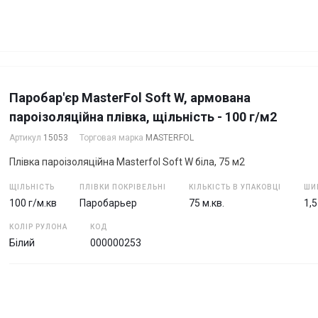
Паробар'єр MasterFol Soft W, армована
пароізоляційна плівка, щільність - 100 г/м2
Артикул
15053
Торговая марка
MASTERFOL
Плівка пароізоляційна Masterfol Soft W біла, 75 м2
ЩІЛЬНІСТЬ
ПЛІВКИ ПОКРІВЕЛЬНІ
КІЛЬКІСТЬ В УПАКОВЦІ
ШИ
100 г/м.кв
Паробарьер
75 м.кв.
1,
КОЛІР РУЛОНА
КОД
Білий
000000253