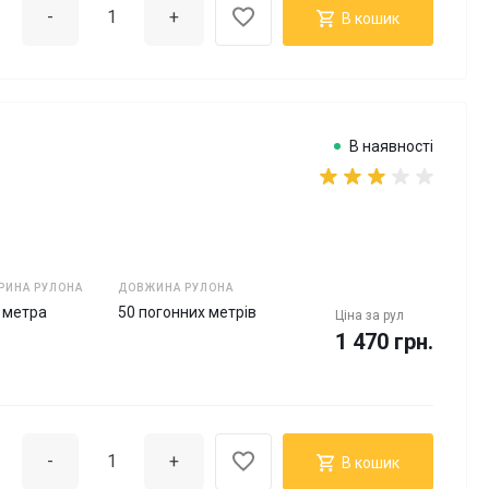
-
+
В кошик
В наявності
РИНА РУЛОНА
ДОВЖИНА РУЛОНА
5 метра
50 погонних метрів
Ціна за
рул
1 470 грн.
-
+
В кошик