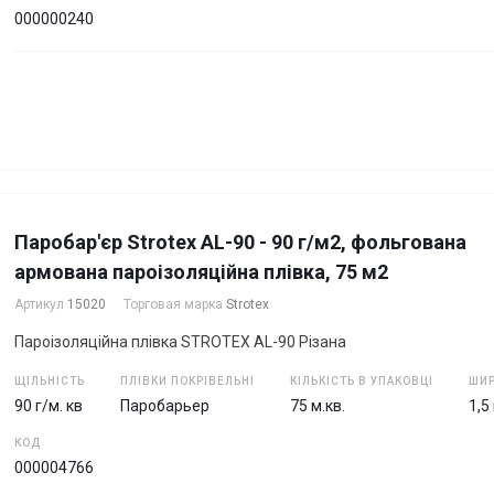
000000240
Паробар'єр Strotex AL-90 - 90 г/м2, фольгована
армована пароізоляційна плівка, 75 м2
Артикул
15020
Торговая марка
Strotex
Пароізоляційна плівка STROTEX AL-90 Різана
ЩІЛЬНІСТЬ
ПЛІВКИ ПОКРІВЕЛЬНІ
КІЛЬКІСТЬ В УПАКОВЦІ
ШИР
90 г/м. кв
Паробарьер
75 м.кв.
1,5
КОД
000004766