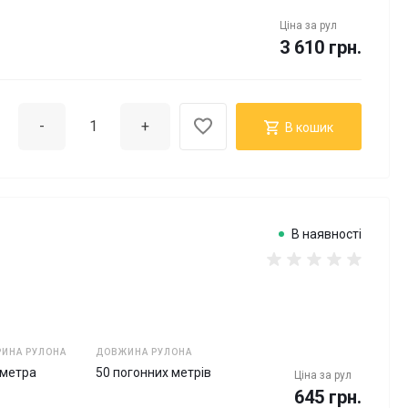
Ціна за
рул
3 610 грн.
-
+
В кошик
В наявності
ИНА РУЛОНА
ДОВЖИНА РУЛОНА
 метра
50 погонних метрів
Ціна за
рул
645 грн.