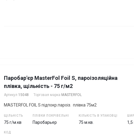
Паробар'єр MasterFol Foil S, пароізоляційна
плівка, щільність - 75 г/м2
Артикул
15048
Торговая марка
MASTERFOL
MASTERFOL FOIL S підпокр.пароіз. плівка 75м2
ЩІЛЬНІСТЬ
ПЛІВКИ ПОКРІВЕЛЬНІ
КІЛЬКІСТЬ В УПАКОВЦІ
ШИР
75 г/м.кв
Паробарьер
75 м.кв.
1,5
КОД