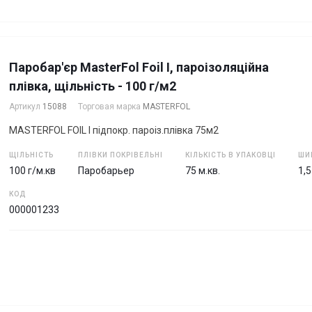
Паробар'єр MasterFol Foil І, пароізоляційна
плівка, щільність - 100 г/м2
Артикул
15088
Торговая марка
MASTERFOL
MASTERFOL FOIL I підпокр. пароіз.плівка 75м2
ЩІЛЬНІСТЬ
ПЛІВКИ ПОКРІВЕЛЬНІ
КІЛЬКІСТЬ В УПАКОВЦІ
ШИ
100 г/м.кв
Паробарьер
75 м.кв.
1,
КОД
000001233