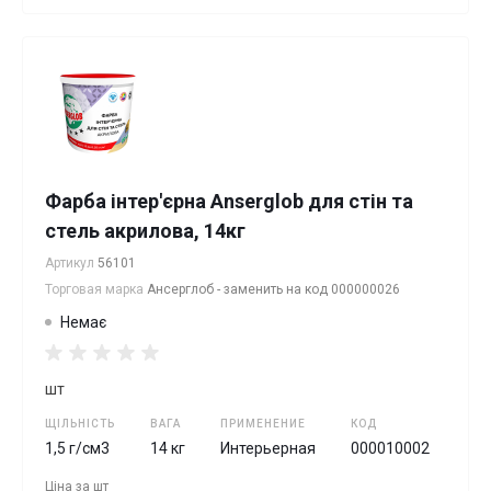
Фарба інтер'єрна Anserglob для стін та
стель акрилова, 14кг
Артикул
56101
Торговая марка
Ансерглоб - заменить на код 000000026
Немає
шт
ЩІЛЬНІСТЬ
ВАГА
ПРИМЕНЕНИЕ
КОД
1,5 г/см3
14 кг
Интерьерная
000010002
Ціна за
шт