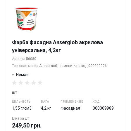
Фарба фасадна Anserglob акрилова
універсальна, 4,2кг
Артикул
56080
Торговая марка
Ансерглоб - заменить на код 000000026
Немає
шт
ЩІЛЬНІСТЬ
ВАГА
ПРИМЕНЕНИЕ
КОД
1,55 г/см3
4,2 кг
Фасадная
000009989
Ціна за
шт
249,50 грн.