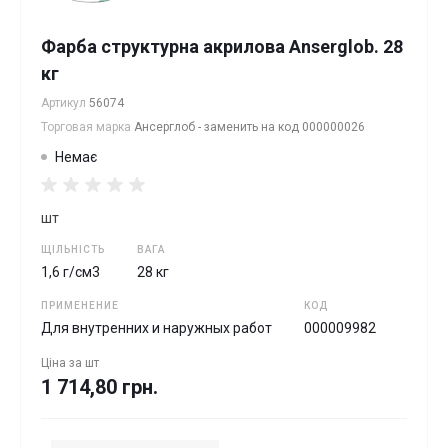
Фарба структурна акрилова Anserglob. 28
кг
Артикул
56074
Торговая марка
Ансерглоб - заменить на код 000000026
Немає
шт
ЩІЛЬНІСТЬ
ВАГА
1,6 г/см3
28 кг
ПРИМЕНЕНИЕ
КОД
Для внутренних и наружных работ
000009982
Ціна за
шт
1 714,80 грн.