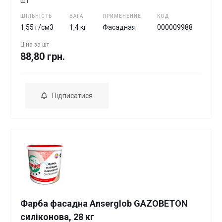
шт
ЩІЛЬНІСТЬ
ВАГА
ПРИМЕНЕНИЕ
КОД
1,55 г/см3
1,4 кг
Фасадная
000009988
Ціна за
шт
88,80 грн.
Підписатися
Фарба фасадна Anserglob GAZOBETON
силіконова, 28 кг