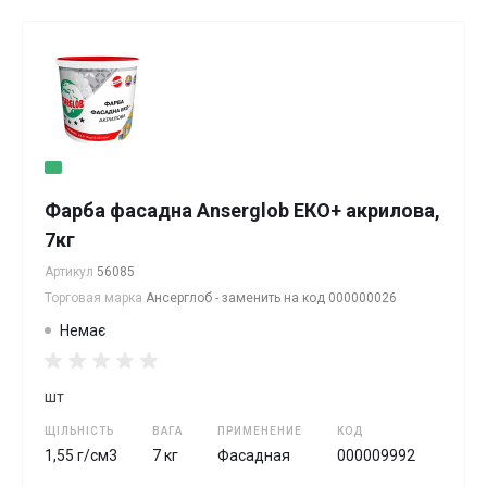
Фарба фасадна Anserglob ЕКО+ акрилова,
7кг
Артикул
56085
Торговая марка
Ансерглоб - заменить на код 000000026
Немає
шт
ЩІЛЬНІСТЬ
ВАГА
ПРИМЕНЕНИЕ
КОД
1,55 г/см3
7 кг
Фасадная
000009992