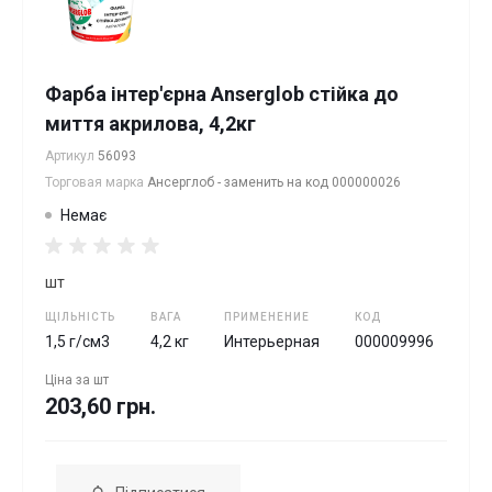
Фарба інтер'єрна Anserglob стійка до
миття акрилова, 4,2кг
Артикул
56093
Торговая марка
Ансерглоб - заменить на код 000000026
Немає
шт
ЩІЛЬНІСТЬ
ВАГА
ПРИМЕНЕНИЕ
КОД
1,5 г/см3
4,2 кг
Интерьерная
000009996
Ціна за
шт
203,60 грн.