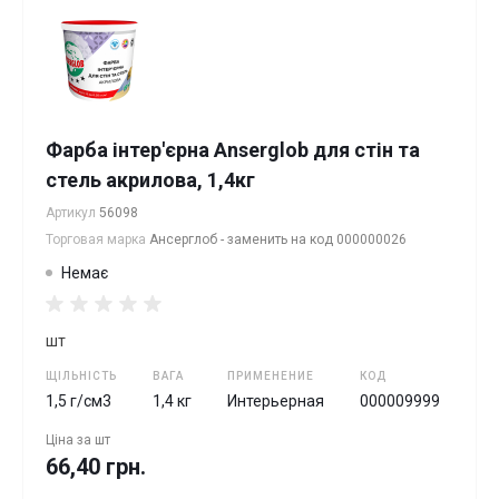
Фарба інтер'єрна Anserglob для стін та
стель акрилова, 1,4кг
Артикул
56098
Торговая марка
Ансерглоб - заменить на код 000000026
Немає
шт
ЩІЛЬНІСТЬ
ВАГА
ПРИМЕНЕНИЕ
КОД
1,5 г/см3
1,4 кг
Интерьерная
000009999
Ціна за
шт
66,40 грн.