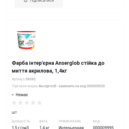
Підписатися
Фарба інтер'єрна Anserglob стійка до
миття акрилова, 1,4кг
Артикул
56092
Торговая марка
Ансерглоб - заменить на код 000000026
Немає
шт
ЩІЛЬНІСТЬ
ВАГА
ПРИМЕНЕНИЕ
КОД
1,5 г/см3
1,4 кг
Интерьерная
000009995