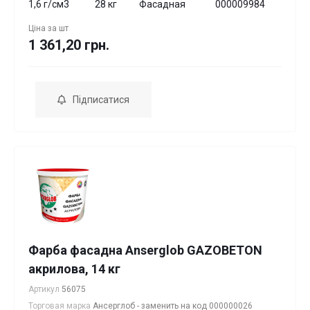
1,6 г/см3
28 кг
Фасадная
000009984
Ціна за
шт
1 361,20 грн.
Підписатися
Фарба фасадна Anserglob GAZOBETON
акрилова, 14 кг
Артикул
56075
Торговая марка
Ансерглоб - заменить на код 000000026