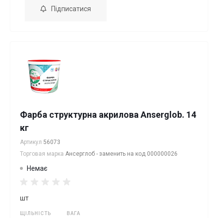
Підписатися
Фарба структурна акрилова Anserglob. 14
кг
Артикул
56073
Торговая марка
Ансерглоб - заменить на код 000000026
Немає
шт
ЩІЛЬНІСТЬ
ВАГА