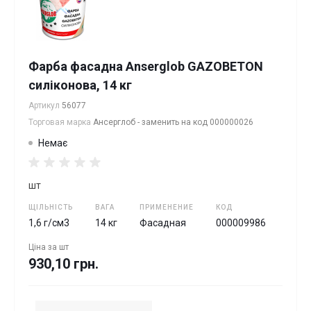
Фарба фасадна Anserglob GAZOBETON
силіконова, 14 кг
Артикул
56077
Торговая марка
Ансерглоб - заменить на код 000000026
Немає
шт
ЩІЛЬНІСТЬ
ВАГА
ПРИМЕНЕНИЕ
КОД
1,6 г/см3
14 кг
Фасадная
000009986
Ціна за
шт
930,10 грн.