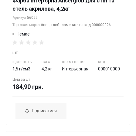
Фарба інтер'єрна Anserglob для стін та
стель акрилова, 4,2кг
Артикул
56099
Торговая марка
Ансерглоб - заменить на код 000000026
Немає
шт
ЩІЛЬНІСТЬ
ВАГА
ПРИМЕНЕНИЕ
КОД
1,5 г/см3
4,2 кг
Интерьерная
000010000
Ціна за
шт
184,90 грн.
Підписатися