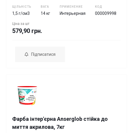
ЩІЛЬНІСТЬ
ВАГА
ПРИМЕНЕНИЕ
КОД
1,5 г/см3
14 кг
Интерьерная
000009998
Ціна за
шт
579,90 грн.
Підписатися
Фарба інтер'єрна Anserglob стійка до
миття акрилова, 7кг