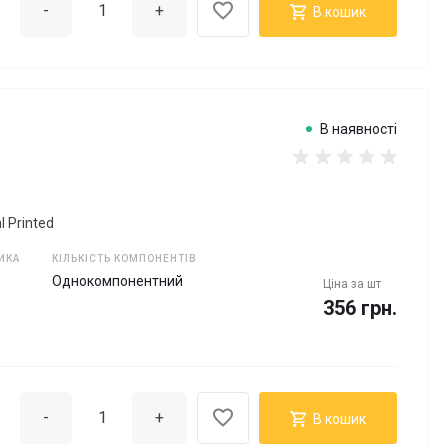
-
+
В кошик
В наявності
 Printed
ИКА
КІЛЬКІСТЬ КОМПОНЕНТІВ
Однокомпонентний
Ціна за
шт
356 грн.
-
+
В кошик