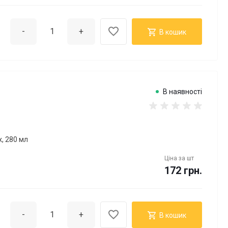
-
+
В кошик
В наявності
, 280 мл
Ціна за
шт
172 грн.
-
+
В кошик