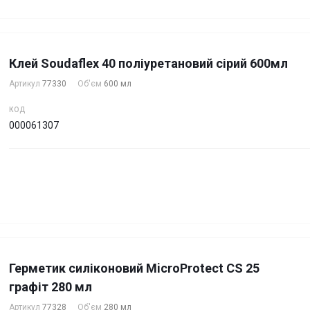
Клей Soudaflex 40 поліуретановий сірий 600мл
Артикул
77330
Об'єм
600 мл
КОД
000061307
Герметик силіконовий MicroProtect CS 25
графіт 280 мл
Артикул
77328
Об'єм
280 мл