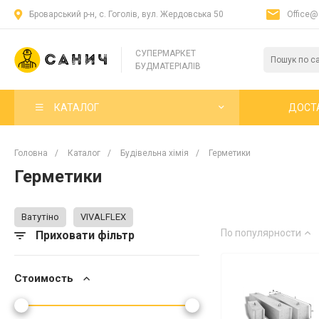
Броварський р-н, с. Гоголів, вул. Жердовська 50
Office@
СУПЕРМАРКЕТ
БУДМАТЕРІАЛІВ
КАТАЛОГ
ДОСТ
Головна
/
Каталог
/
Будівельна хімія
/
Герметики
Герметики
Ватутіно
VIVALFLEX
По популярности
Приховати фільтр
Стоимость