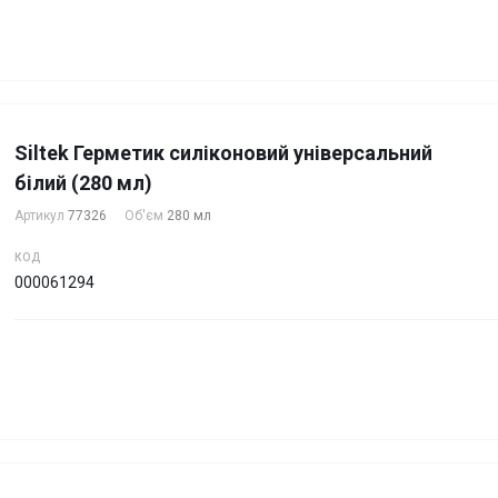
Siltek Герметик силіконовий універсальний
білий (280 мл)
Артикул
77326
Об'єм
280 мл
КОД
000061294