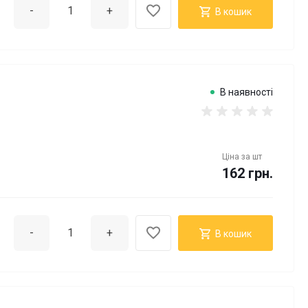
-
+
В кошик
В наявності
Ціна за
шт
162 грн.
-
+
В кошик