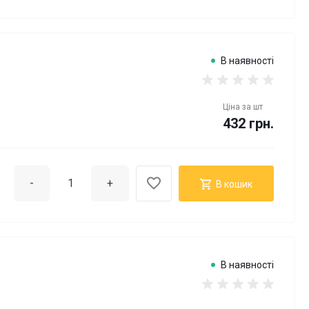
В наявності
Ціна за
шт
432 грн.
-
+
В кошик
В наявності