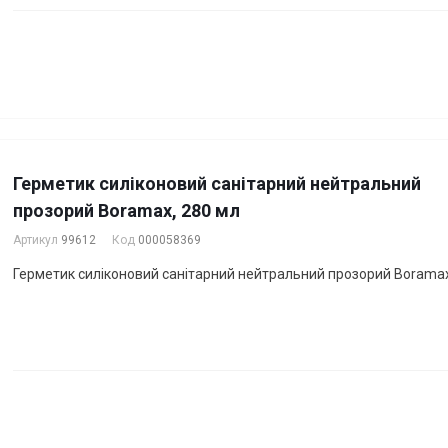
Герметик силіконовий санітарний нейтральний
прозорий Boramax, 280 мл
Артикул
99612
Код
000058369
Герметик силіконовий санітарний нейтральний прозорий Boramax