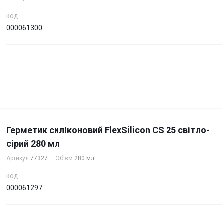
КОД
000061300
Герметик силіконовий FlexSilicon CS 25 світло-
сірий 280 мл
Артикул
77327
Об'єм
280 мл
КОД
000061297