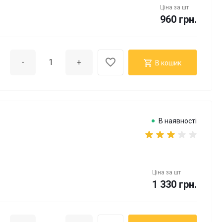
Ціна за
шт
960 грн.
-
+
В кошик
В наявності
Ціна за
шт
1 330 грн.