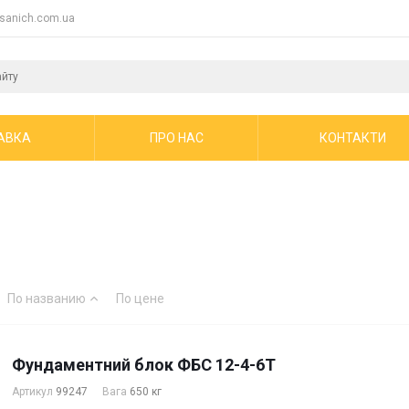
sanich.com.ua
АВКА
ПРО НАС
КОНТАКТИ
По названию
По цене
Фундаментний блок ФБС 12-4-6Т
Артикул
99247
Вага
650 кг