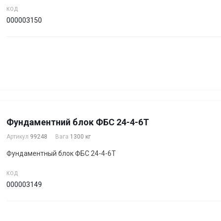
КОД
000003150
Фундаментний блок ФБС 24-4-6Т
Артикул
99248
Вага
1300 кг
Фундаментный блок ФБС 24-4-6Т
КОД
000003149