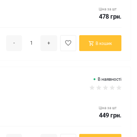
Ціна за
шт
478 грн.
-
+
В кошик
В наявності
Ціна за
шт
449 грн.