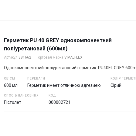
Герметик PU 40 GREY однокомпонентний
поліуретановий (600мл)
Артикул
881662
Торговая марка
VIVALFLEX
Однокомпонентний поліуретановий герметик PU40EL GREY 600ml
ОБ'ЄМ
ПЕРЕВАГИ
КОЛІР ГЕРМЕТ
600 мл
Герметик имеет отличною адгезиею
Сірий
СПОСІБ НАНЕСЕННЯ
КОД
Пістолет
000002721