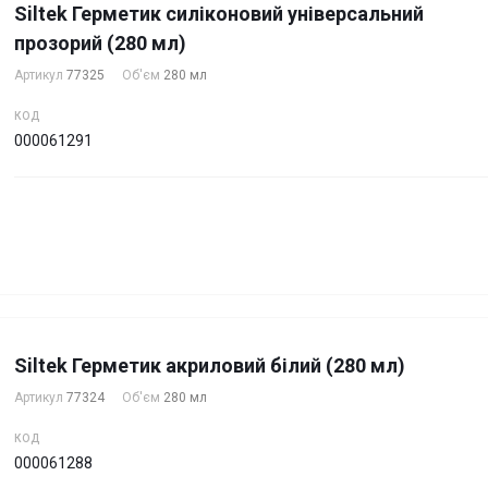
Siltek Герметик силіконовий універсальний
прозорий (280 мл)
Артикул
77325
Об'єм
280 мл
КОД
000061291
Siltek Герметик акриловий білий (280 мл)
Артикул
77324
Об'єм
280 мл
КОД
000061288