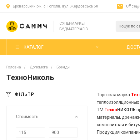
Броварський р-н, с. Гоголів, вул. Жердовська 50
Office@
СУПЕРМАРКЕТ
БУДМАТЕРІАЛІВ
КАТАЛОГ
ДОСТ
Головна
/
Допомога
/
Бренди
ТехноНиколь
ФІЛЬТР
Торговая марка
Тех
теплоизоляционных 
ТМ
Техно
НИКОЛЬ
п
Стоимость
материалы, дренажн
композитная и биту
Продукция компани