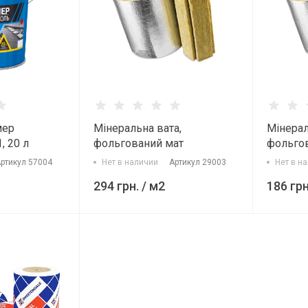
мер
Мінеральна вата,
Мінерал
, 20 л
фольгований мат
фольго
ламельний Sweetondale
ламельн
ртикул
57004
Нет в наличии
Артикул
29003
Нет в н
(5000х1200х50 мм)
(10000х
294 грн.
/ м2
186 грн