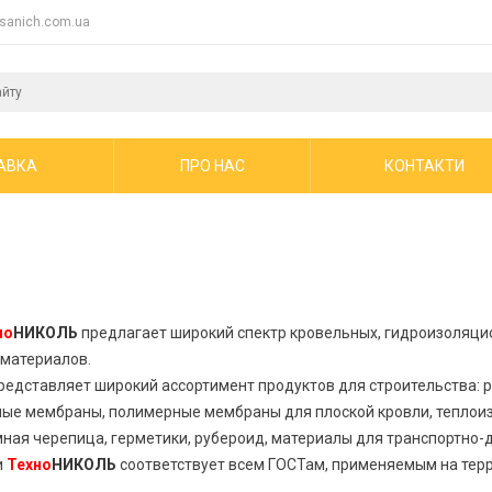
sanich.com.ua
АВКА
ПРО НАС
КОНТАКТИ
но
НИКОЛЬ
предлагает широкий спектр кровельных, гидроизоляци
материалов.
редставляет широкий ассортимент продуктов для строительства: 
ые мембраны, полимерные мембраны для плоской кровли, теплои
мная черепица, герметики, рубероид, материалы для транспортно-
и
Техно
НИКОЛЬ
соответствует всем ГОСТам, применяемым на тер