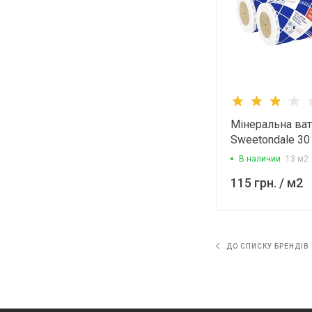
Мінеральна ват
Sweetondale 30
Теплорол 4000
В наличии
13 м2
мм
115 грн.
/ м2
ДО СПИСКУ БРЕНДІВ