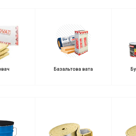
ювач
Базальтова вата
Бу