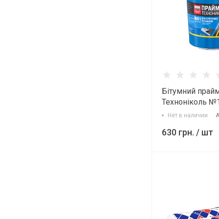
Бітумний прай
Техноніколь №1
Нет в наличии
А
630 грн.
/ шт