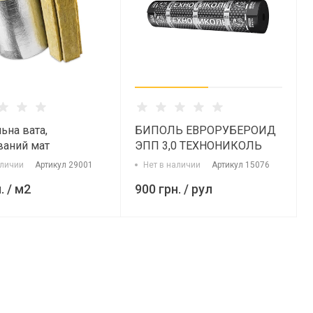
ьна вата,
БИПОЛЬ ЕВРОРУБЕРОИД
ваний мат
ЭПП 3,0 ТЕХНОНИКОЛЬ
ий Sweetondale
(Беларусь) 15 м. п.
аличии
Артикул
29001
Нет в наличии
Артикул
15076
1200х25 мм)
.
/ м2
900 грн.
/ рул