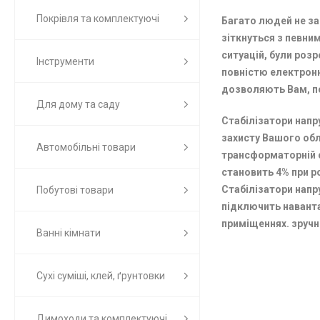
Покрівля та комплектуючі
Багато людей не за
зіткнуться з певни
ситуацій, були розр
Інструменти
повністю електронни
дозволяють Вам, по
Для дому та саду
Стабілізатори напру
захисту Вашого об
Автомобільні товари
трансформаторній с
становить 4% при р
Стабілізатори напру
Побутові товари
підключить наванта
приміщеннях. зруч
Ванні кімнати
Сухі суміші, клей, ґрунтовки
Димоходи та комплектуючі