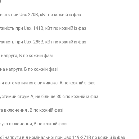
ц
ість при Uвх 220В, кВт по кожній із фаз
ність при Uвх. 141В, кВт по кожній із фаз
ність при Uвх. 285В, кВт по кожній із фаз
 напруга, В по кожній фазі
а напруга, В по кожній фазі
я автоматичного вимикача, А по кожній з фаз
тимий струм А, не більше 30 с по кожній із фаз
а включення , В по кожній фазі
уга включення, В по кожній фазі
ої напруги від номінальної при Uвх 149-271В по кожній із фаз