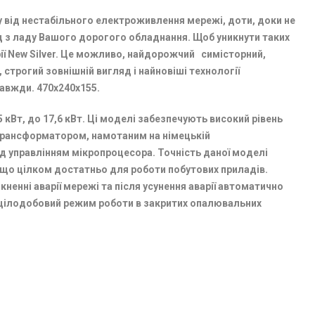
 від нестабільного електроживлення мережі, доти, доки не
д з ладу Вашого дорогого обладнання. Щоб уникнути таких
ерії New Silver. Це можливо, найдорожчий симісторний,
 строгий зовнішній вигляд і найновіші технології
авжди. 470х240х155.
5 кВт, до 17,6 кВт. Ці моделі забезпечують високий рівень
трансформатором, намотаним на німецькій
д управлінням мікропроцесора. Точність даної моделі
5В що цілком достатньо для роботи побутових приладів.
кненні аварії мережі та після усунення аварії автоматично
 цілодобовий режим роботи в закритих опалювальних