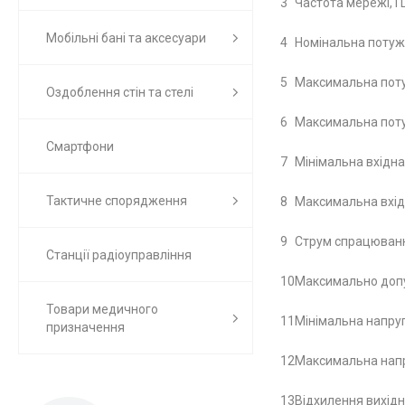
3
Частота мережі, Г
Мобільні бані та аксесуари
4
Номінальна потужн
5
Максимальна потуж
Оздоблення стін та стелі
6
Максимальна потуж
Смартфони
7
Мінімальна вхідна
Тактичне спорядження
8
Максимальна вхідн
9
Струм спрацюванн
Станції радіоуправління
10
Максимально допус
Товари медичного
11
Мінімальна напруг
призначення
12
Максимальна напр
13
Відхилення вихідн