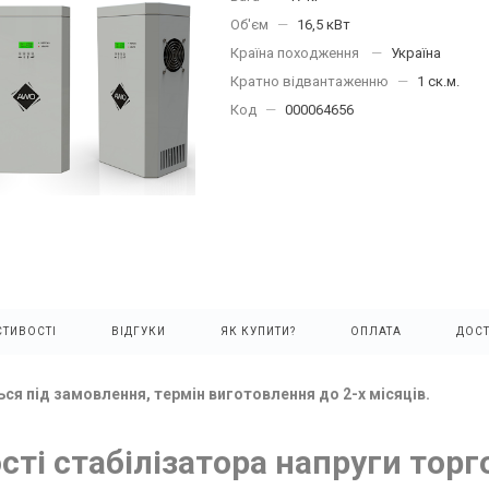
Об'єм
—
16,5 кВт
Країна походження
—
Україна
Кратно відвантаженню
—
1 ск.м.
Код
—
000064656
ТИВОСТІ
ВІДГУКИ
ЯК КУПИТИ?
ОПЛАТА
ДОС
ся під замовлення, термін виготовлення до 2-х місяців.
ті стабілізатора напруги торго