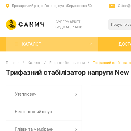
Броварський р-н, с. Гоголів, вул. Жердовська 50
Office@
СУПЕРМАРКЕТ
БУДМАТЕРІАЛІВ
КАТАЛОГ
ДОСТ
Головна
/
Каталог
/
Енергозабезпечення
/
Трифазний стабілізатор
Трифазний стабілізатор напруги New S
Утеплювач
Бентонітовий шнур
Плівки та мембрани