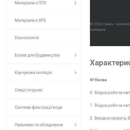
Матеріали з ППЄ
Матеріали з ХРЕ
© 2026 Санич - магазин
захищені
Екзоскелети
Блоки для будівництва
Характери
Каучукова ізоляція
№
Назва
Секції огорожі
0
Вхідна робоча нап
1
Вхідна робоча напр
Системи фільтрації води
2
Вихідна напруга, В
Пальники та обладнання