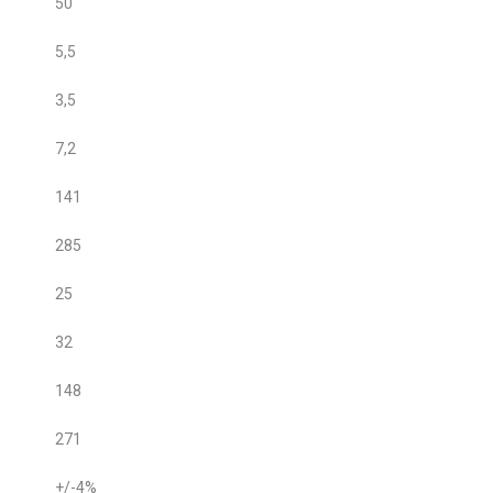
50
5,5
3,5
7,2
141
285
25
32
148
271
+/-4%