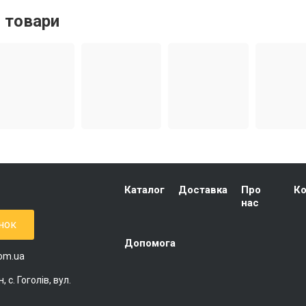
 товари
Каталог
Доставка
Про
Ко
нас
нок
Допомога
com.ua
 с. Гоголів, вул.