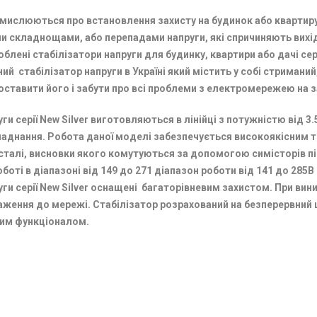
мислюються про встановлення захисту на будинок або квартиру
ми складнощами, або перепадами напруги, які спричиняють вихі
облені стабілізатори напруги для будинку, квартири або дачі с
й стабілізатор напруги в Україні який містить у собі стриманий,
ставити його і забути про всі проблеми з електромережею на з
ги серії New Silver виготовляються в лінійці з потужністю від 3.
ладнання. Робота даної моделі забезпечується високоякісним 
талі, висновки якого комутуються за допомогою симісторів пі
оботі в діапазоні від 149 до 271 діапазон роботи від 141 до 28
ги серії New
Silver
оснащені багаторівневим захистом.
При вини
ження до мережі. Стабілізатор розрахований на безперервний
ним функціоналом.