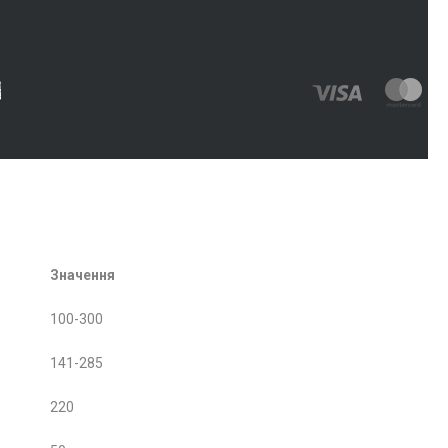
Значення
100-300
141-285
220