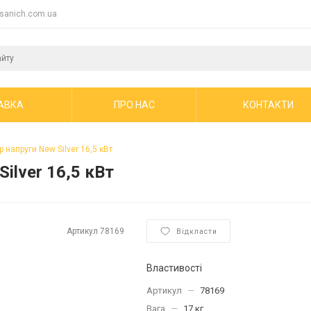
sanich.com.ua
АВКА
ПРО НАС
КОНТАКТИ
 напруги New Silver 16,5 кВт
ilver 16,5 кВт
Артикул
78169
Відкласти
Властивості
Артикул
—
78169
Вага
—
17 кг