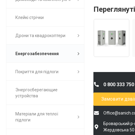
Переглянуті
Клейкі стрічки
Дрони та квадрокоптери
Енергозабезпечення
Покриття для підлоги
0 800 333 750
Энергосберегающие
устройства
Замовити дзві
Office@sanich.
Матеріали для теплої
підлоги
Броварський р-н,
Жердовська 50