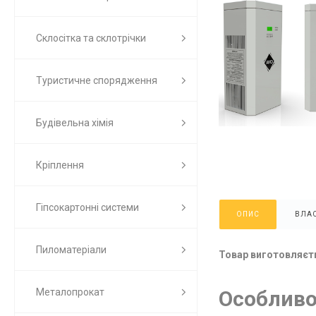
Склосітка та склотрічки
Туристичне спорядження
Будівельна хімія
Кріплення
Гіпсокартонні системи
ОПИС
ВЛАС
Пиломатеріали
Товар виготовляєть
Особливос
Металопрокат