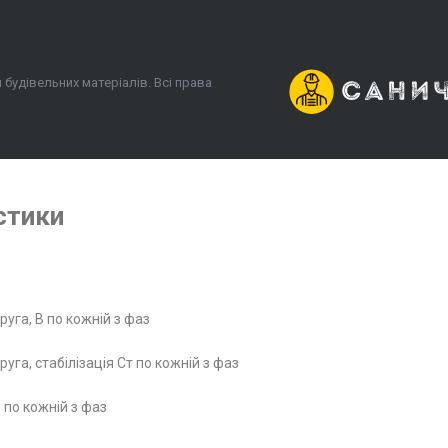
 будівельних матеріалів. Всі права
стики
руга, В по кожній з фаз
уга, стабілізація Ст по кожній з фаз
 по кожній з фаз