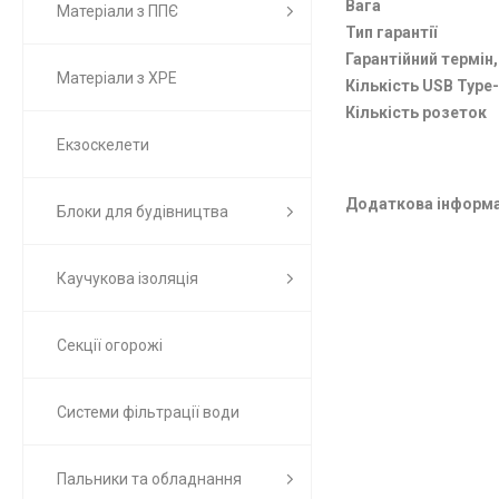
Вага
Матеріали з ППЄ
Тип гарантії
Гарантійний термін,
Матеріали з ХРЕ
Кількість USB Type
Кількість розеток
Екзоскелети
Додаткова інформа
Блоки для будівництва
Каучукова ізоляція
Секції огорожі
Системи фільтрації води
Пальники та обладнання