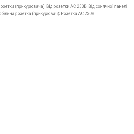
розетки (прикурювача); Від розетки AC 230В; Від сонячної панелі
обільна розетка (прикурювач); Розетка AC 230В