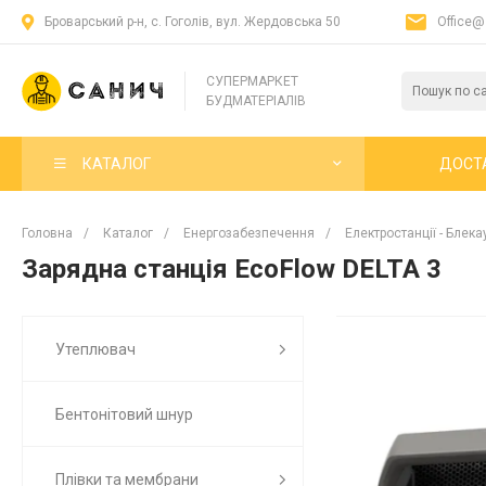
Броварський р-н, с. Гоголів, вул. Жердовська 50
Office@
СУПЕРМАРКЕТ
БУДМАТЕРІАЛІВ
КАТАЛОГ
ДОСТ
Головна
/
Каталог
/
Енергозабезпечення
/
Електростанції - Блека
Зарядна станція EcoFlow DELTA 3
Утеплювач
Бентонітовий шнур
Плівки та мембрани