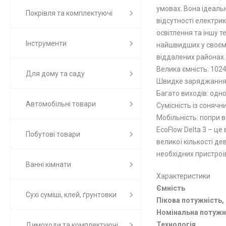
умовах. Вона ідеальн
Покрівля та комплектуючі
відсутності електри
освітлення та іншу 
Інструменти
найшвидших у своєму
віддалених районах.
Велика ємність: 102
Для дому та саду
Швидке заряджання: 
Багато виходів: одн
Автомобільні товари
Сумісність із соняч
Мобільність: попри 
EcoFlow Delta 3 – це
Побутові товари
великої кількості де
необхідних пристрої
Ванні кімнати
Характеристики
Ємність
Сухі суміші, клей, ґрунтовки
Пікова потужність,
Номінальна потужні
Технологія
Димоходи та комплектуючі