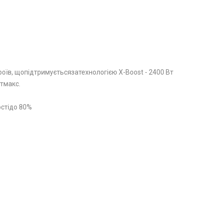
їв, щопідтримуєтьсязатехнологією X-Boost - 2400 Вт
тмакс.
стідо 80%