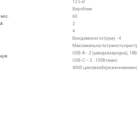
12.5 кг
Виробник
 міс.
60
-A
2
4
Вихідзмінногоструму - 4
Максимальна потужністьпристро
USB-A - 2 (швидказарядка), 18В
ція
USB-C – 2 - 100Втмакс.
4000 циклівзізбереженнямємно