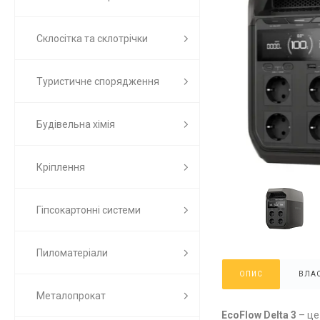
Склосітка та склотрічки
Туристичне спорядження
Будівельна хімія
Кріплення
Гіпсокартонні системи
Пиломатеріали
ОПИС
ВЛАС
Металопрокат
EcoFlow Delta 3
– це