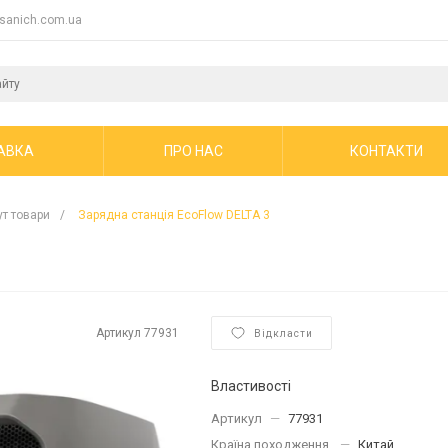
sanich.com.ua
АВКА
ПРО НАС
КОНТАКТИ
ут товари
/
Зарядна станція EcoFlow DELTA 3
Артикул
77931
Відкласти
Властивості
Артикул
—
77931
Країна походження
—
Китай