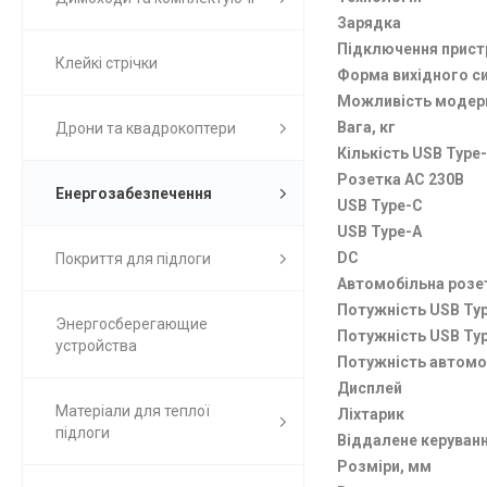
Зарядка
Підключення прист
Клейкі стрічки
Форма вихідного с
Можливість модерн
Вага, кг
Дрони та квадрокоптери
Кількість USB Type
Розетка AC 230В
Енергозабезпечення
USB Type-C
USB Type-A
DC
Покриття для підлоги
Автомобільна розе
Потужність USB Typ
Энергосберегающие
Потужність USB Typ
устройства
Потужність автомоб
Дисплей
Матеріали для теплої
Ліхтарик
підлоги
Віддалене керуван
Розміри, мм