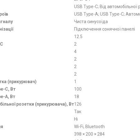
USB Type-C; Від автомобільної 
роїв
USB Type-A; USB Type-C; Автом
игналу
Чиста синусоїда
ізації
Підключення сонячної панелі
12.5
-C
2
4
2
2
2
тка (прикурювач)
1
e-C, Вт
100
e-A, Вт
18
ільної розетки (прикурювача), Вт
126
Так
Ні
ня
Wi-Fi, Bluetooth
398 × 200 × 284