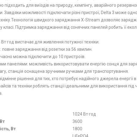
о підходить для виїздів на природу, кемпінгу, аварійного резервно
ки. Завдяки можливості підключати різні пристрої, Delta 3 може од
техніку.Технологія швидкого заряджання X-Stream дозволяє заряджат
 класі. Підтримка заряджання від сонячних панелей робить її екол
4 Вт·год вистачає для живлення потужної техніки.
повне заряджання від розетки за 56 хвилин.
очасно можна підключити до 10 пристроїв.
ними панелями: можливість використовувати енергію сонця для заря
вагу, станція оснащена зручними ручками для транспортування.
 відмінне рішення для тих, хто потребує надійного джерела енергії
вайсів та техніки роблять станції ідеальними для використання під
в.
1024 Вт·год
 Вт
3600
сть, Вт
1800
LiFePO4