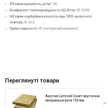
Об’ємна щільність, кг/м³
: 50
Коефіцієнт теплопровідності, λD, Вт/м·ºC
: 0,036
Об’ємна сорбційна вологість при 100% вологості
повітря, %
: ≤0,5
Група горючості
: НГ (негорючий матеріал)
Переглянуті товари
Акустик Lamrock Сонет акустична
мінеральна вата 150 мм