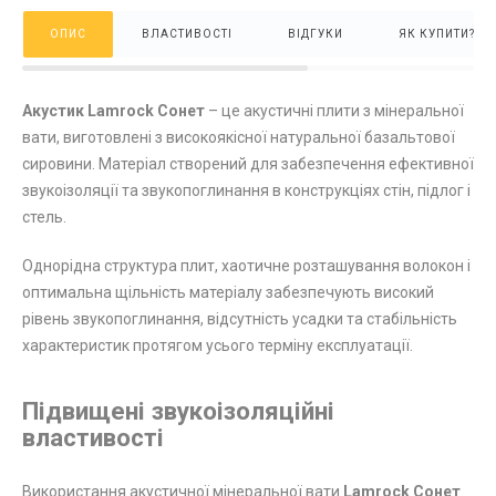
ОПИС
ВЛАСТИВОСТІ
ВІДГУКИ
ЯК КУПИТИ?
Акустик Lamrock Сонет
– це акустичні плити з мінеральної
вати, виготовлені з високоякісної натуральної базальтової
сировини. Матеріал створений для забезпечення ефективної
звукоізоляції та звукопоглинання в конструкціях стін, підлог і
стель.
Однорідна структура плит, хаотичне розташування волокон і
оптимальна щільність матеріалу забезпечують високий
рівень звукопоглинання, відсутність усадки та стабільність
характеристик протягом усього терміну експлуатації.
Підвищені звукоізоляційні
властивості
Використання акустичної мінеральної вати
Lamrock Сонет