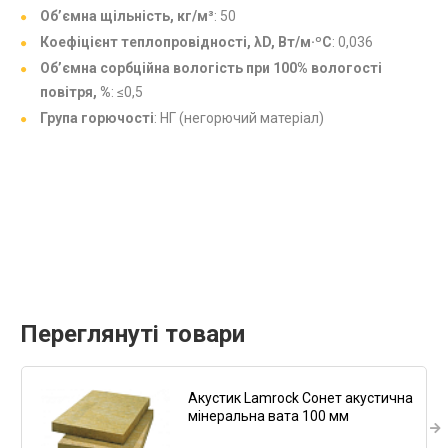
Об’ємна щільність, кг/м³
: 50
Коефіцієнт теплопровідності, λD, Вт/м·ºC
: 0,036
Об’ємна сорбційна вологість при 100% вологості
повітря, %
: ≤0,5
Група горючості
: НГ (негорючий матеріал)
Переглянуті товари
Акустик Lamrock Сонет акустична
мінеральна вата 100 мм