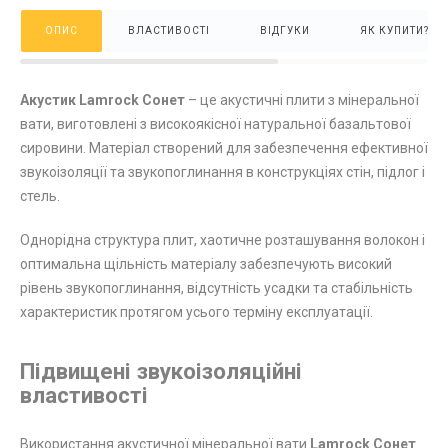
ОПИС
ВЛАСТИВОСТІ
ВІДГУКИ
ЯК КУПИТИ?
Акустик Lamrock Сонет
– це акустичні плити з мінеральної
вати, виготовлені з високоякісної натуральної базальтової
сировини. Матеріал створений для забезпечення ефективної
звукоізоляції та звукопоглинання в конструкціях стін, підлог і
стель.
Однорідна структура плит, хаотичне розташування волокон і
оптимальна щільність матеріалу забезпечують високий
рівень звукопоглинання, відсутність усадки та стабільність
характеристик протягом усього терміну експлуатації.
Підвищені звукоізоляційні
властивості
Використання акустичної мінеральної вати
Lamrock Сонет