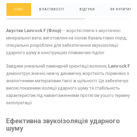
ОПИС
ВЛАСТИВОСТІ
ВІДГУКИ
ЯК КУПИТИ?
Акустик Lamrock F (Флор)
– жорсткі плити з акустичної
мінеральної вати, виготовлені на основі базальтових порід,
спеціально розроблені для забезпечення звукоізоляції
ударного шуму в конструкціях плаваючих підлог.
Завдяки унікальній ламінарній орієнтації волокон,
Lamrock F
демонструє значно нижчу динамічну жорсткість порівняно з
аналогічними матеріалами такої ж щільності. Це забезпечує
високі показники ізоляції ударного шуму та стабільність
характеристик під навантаженнями протягом усього терміну
експлуатації.
Ефективна звукоізоляція ударного
шуму