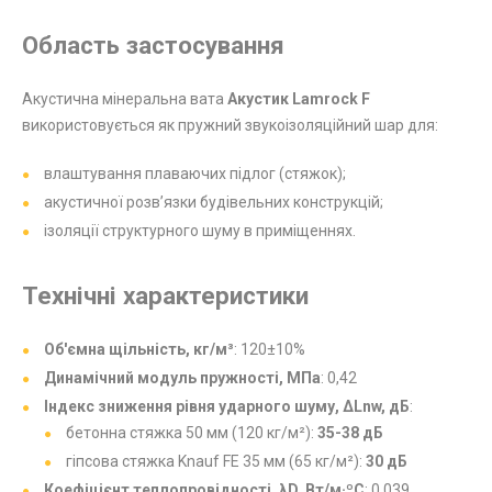
Область застосування
Акустична мінеральна вата
Акустик Lamrock F
використовується як пружний звукоізоляційний шар для:
влаштування плаваючих підлог (стяжок);
акустичної розв’язки будівельних конструкцій;
ізоляції структурного шуму в приміщеннях.
Технічні характеристики
Об'ємна щільність, кг/м³
: 120±10%
Динамічний модуль пружності, МПа
: 0,42
Індекс зниження рівня ударного шуму, ΔLnw, дБ
:
бетонна стяжка 50 мм (120 кг/м²):
35-38 дБ
гіпсова стяжка Knauf FE 35 мм (65 кг/м²):
30 дБ
Коефіцієнт теплопровідності, λD, Вт/м·ºC
: 0,039