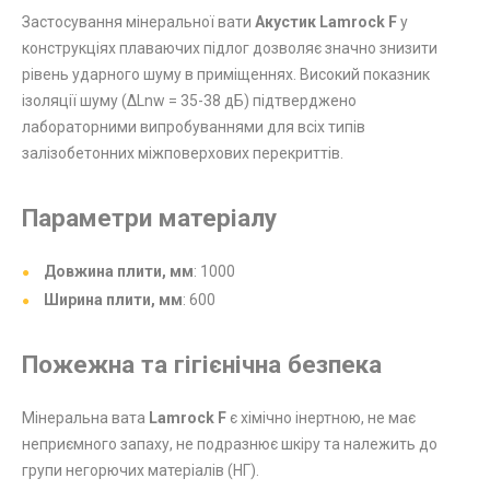
Застосування мінеральної вати
Акустик Lamrock F
у
конструкціях плаваючих підлог дозволяє значно знизити
рівень ударного шуму в приміщеннях. Високий показник
ізоляції шуму (ΔLnw = 35-38 дБ) підтверджено
лабораторними випробуваннями для всіх типів
залізобетонних міжповерхових перекриттів.
Параметри матеріалу
Довжина плити, мм
: 1000
Ширина плити, мм
: 600
Пожежна та гігієнічна безпека
Мінеральна вата
Lamrock F
є хімічно інертною, не має
неприємного запаху, не подразнює шкіру та належить до
групи негорючих матеріалів (НГ).