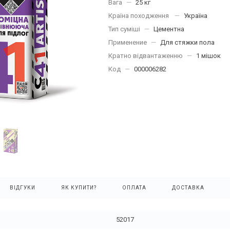
Вага
—
25 кг
Країна походження
—
Україна
Тип суміші
—
Цементна
Применение
—
Для стяжки пола
Кратно відвантаженню
—
1 мішок
Код
—
000006282
ВІДГУКИ
ЯК КУПИТИ?
ОПЛАТА
ДОСТАВКА
52017