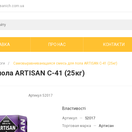
sanich.com.ua
АВКА
ПРО НАС
КОНТАКТИ
оги
/
Самовыравнивающаяся смесь для пола ARTISAN С-41 (25кг)
ла ARTISAN С-41 (25кг)
Артикул
52017
Властивості
Артикул
—
52017
Торговая марка
—
Артисан