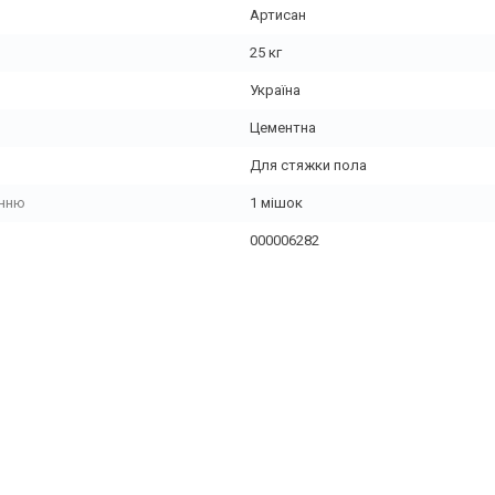
Артисан
25 кг
Україна
Цементна
Для стяжки пола
енню
1 мішок
000006282