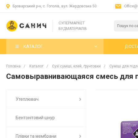
Броварський р-н, с. Гоголів, вул. Жердовська 50
Office@
СУПЕРМАРКЕТ
БУДМАТЕРІАЛІВ
КАТАЛОГ
ДОСТ
Головна
/
Каталог
/
Сухі суміші, клей, ґрунтовки
/
Суміші для підл
Самовыравнивающаяся смесь для по
Утеплювач
Бентонітовий шнур
Плівки та мембрани