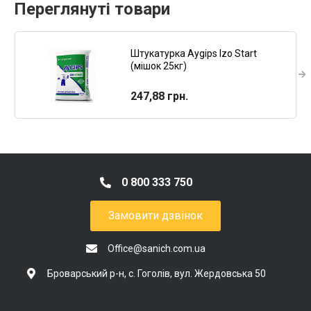
Переглянуті товари
Штукатурка Aygips Izo Start
(мішок 25кг)
247,88 грн.
0 800 333 750
Замовити дзвінок
Office@sanich.com.ua
Броварський р-н, с. Гоголів, вул. Жердовська 50