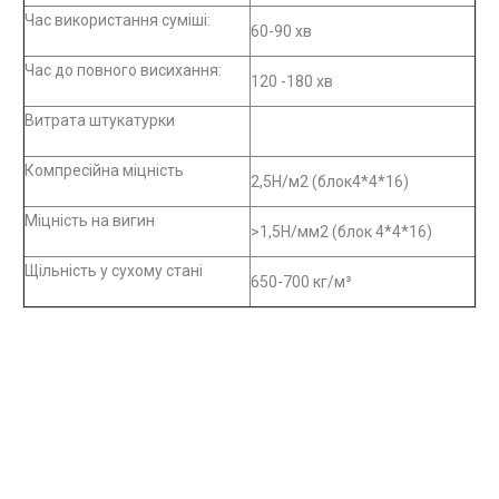
Час використання суміші:
60-90 хв
Час до повного висихання:
120 -180 хв
Витрата штукатурки
Компресійна міцність
2,5Н/м2 (блок4*4*16)
Міцність на вигин
>1,5Н/мм2 (блок 4*4*16)
Щільність у сухому стані
650-700 кг/м³