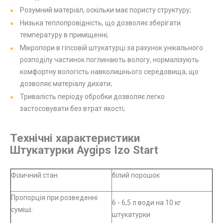
Розумний матеріал, оскільки має пористу структуру;
Низька теплопровідність, що дозволяє зберігати
температуру в приміщенні;
Мікропори в гіпсовій штукатурці за рахунок унікального
розподілу частинок поглинають вологу, нормалізують
комфортну вологість навколишнього середовища, що
дозволяє матеріалу дихати;
Тривалість періоду обробки дозволяє легко
застосовувати без втрат якості;
Технічні характеристики
Штукатурки Aygips Izo Start
Фізичний стан
білий порошок
Пропорція при розведенні
6 - 6,5 л води на 10 кг
суміші:
штукатурки