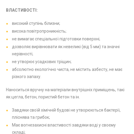
ВЛАСТИВОСТІ:
високий ступінь білизни;
висока повітропроникність;
не вимагає спеціальної підготовки поверхні;
дозволяє вирівнювати як невеликі (від 5 мм) та значні
нерівності;
не утворює усадкових тріщин;
абсолютно екологічно чиста, не містить азбесту, не має
різкого запаху.
Наноситься вручну на матеріали внутрішніх приміщень, такі
як цегла, бетон, пористий бетон та ін.
Завдяки своїй хімічній будові не утворюються бактерії,
пліснява та грибок;
Має вогнезахисні властивості завдяки воді у своєму
складі;