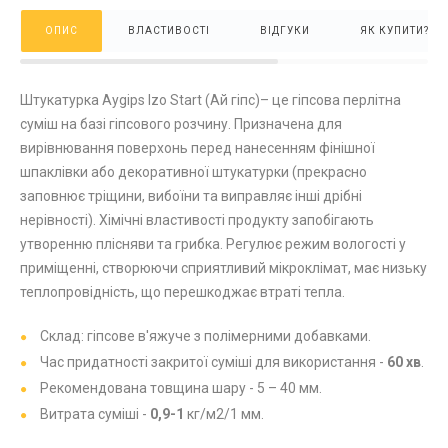
ОПИС
ВЛАСТИВОСТІ
ВІДГУКИ
ЯК КУПИТИ?
Штукатурка Aygips Izo Start (Ай гіпс)– це гіпсова перлітна
суміш на базі гіпсового розчину. Призначена для
вирівнювання поверхонь перед нанесенням фінішної
шпаклівки або декоративної штукатурки (прекрасно
заповнює тріщини, вибоїни та виправляє інші дрібні
нерівності). Хімічні властивості продукту запобігають
утворенню плісняви та грибка. Регулює режим вологості у
приміщенні, створюючи сприятливий мікроклімат, має низьку
теплопровідність, що перешкоджає втраті тепла.
Склад: гіпсове в'яжуче з полімерними добавками.
Час придатності закритої суміші для використання -
60 хв
.
Рекомендована товщина шару - 5 – 40 мм.
Витрата суміші -
0,9-1
кг/м2/1 мм.