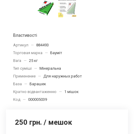
Властивості
Артикул
—
884493
Торговая марка
—
Бауміт
Вага
—
25 кг
Тип суміші
—
Мінеральна
Применение
—
Для наружных работ
База
—
Барашек
Кратно відвантаженню
—
1 мішок
Код
—
000005039
250 грн.
/
мешок