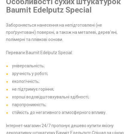
Особливості сухих штукатурок
Baumit Edelputz Special
Забороняється нанесення на непідготовлені (не
проґрунтовані) поверхні, а також на металеві, дерев'яні,
полімерні та плівкові основи.
Переваги Baumit Edelputz Special:
універсальність;
зручність у роботі;
екологічність;
не підтримує горіння;
хороші водовідштовхувальні здібності;
паропроникність;
стійкість до негативного атмосферного впливу.
Інтернет-магазин 24/7 пропонує дешево купити якісну
декоративну штукатурку Бауміт Едельпутс Спішал за ціною