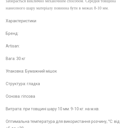
забирається виключно механічним способом. Середня товщина
нанесеного шару матеріалу повинна бути в межах 8-10 мм.
Характеристики
Бренд:
Artisan:
Вага: 30 кг
Упаковка: Б
умажний мішок
Структура:
гладка
Основа:
гіпсова
Витрата: при товщині шару 10 мм. 9-10 кг. на м.кв.
Оптимальна температура для використання розчину, °С: від