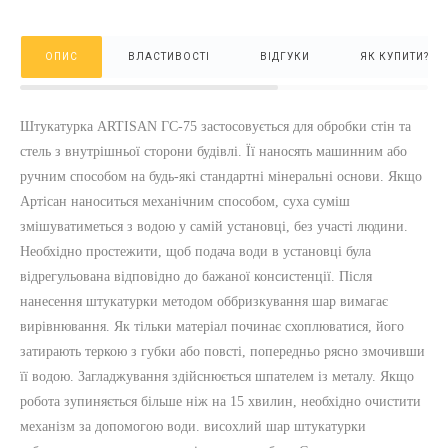
ОПИС
ВЛАСТИВОСТІ
ВІДГУКИ
ЯК КУПИТИ?
Штукатурка ARTISAN ГС-75 застосовується для обробки стін та
стель з внутрішньої сторони будівлі. Її наносять машинним або
ручним способом на будь-які стандартні мінеральні основи. Якщо
Артісан наноситься механічним способом, суха суміш
змішуватиметься з водою у самій установці, без участі людини.
Необхідно простежити, щоб подача води в установці була
відрегульована відповідно до бажаної консистенції. Після
нанесення штукатурки методом оббризкування шар вимагає
вирівнювання. Як тільки матеріал починає схоплюватися, його
затирають теркою з губки або повсті, попередньо рясно змочивши
її водою. Загладжування здійснюється шпателем із металу. Якщо
робота зупиняється більше ніж на 15 хвилин, необхідно очистити
механізм за допомогою води. висохлий шар штукатурки