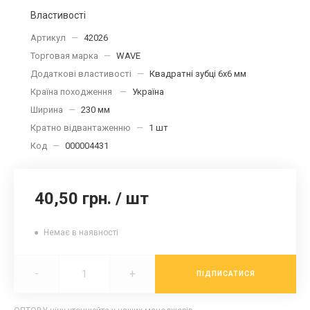
Властивості
Артикул
—
42026
Торговая марка
—
WAVE
Додаткові властивості
—
Квадратні зубці 6х6 мм
Країна походження
—
Україна
Ширина
—
230 мм
Кратно відвантаженню
—
1 шт
Код
—
000004431
40,50 грн.
/
шт
Немає в наявності
-
+
ПІДПИСАТИСЯ