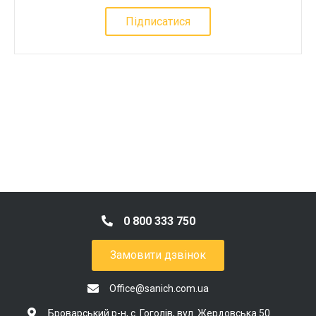
Підписатися
0 800 333 750
Замовити дзвінок
Office@sanich.com.ua
Броварський р-н, с. Гоголів, вул. Жердовська 50