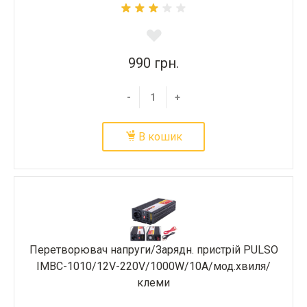
990 грн.
-
+
В кошик
Перетворювач напруги/Зарядн. пристрій PULSO
IMBC-1010/12V-220V/1000W/10A/мод.хвиля/
клеми