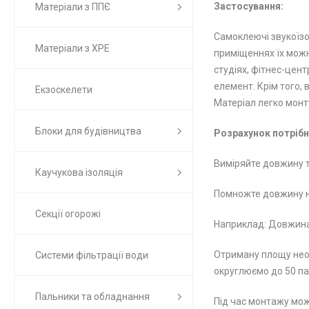
Застосування:
Матеріали з ППЄ
Самоклеючі звукоїзо
Матеріали з ХРЕ
приміщеннях їх можн
студіях, фітнес-цен
елемент. Крім того,
Екзоскелети
Матеріал легко монту
Блоки для будівництва
Розрахунок потрібно
Виміряйте довжину т
Каучукова ізоляція
Помножте довжину на
Секції огорожі
Наприклад: Довжина ст
Отриману площу необх
Системи фільтрації води
округлюємо до 50 п
Пальники та обладнання
Під час монтажу мож