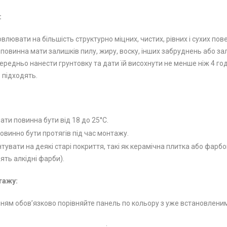
:
лювати на більшість структурно міцних, чистих, рівних і сухих пове
 повинна мати залишків пилу, жиру, воску, інших забруднень або з
редньо нанести грунтовку та дати їй висохнути не менше ніж 4 годи
е підходять.
ти повинна бути від 18 до 25°С.
овинно бути протягів під час монтажу.
увати на деякі старі покриття, такі як керамічна плитка або фарбо
ять алкідні фарби).
тажу:
ям обов’язково порівняйте панель по кольору з уже встановленими. 