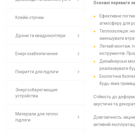
Основні переваги з
Ефективне поглин
Клейкі стрічки
атмосферу для ро
Теплоізоляція: н
Дрони та квадрокоптери
зменшувати втрат
Легкий монтаж: п
інструментів. Пр
Енергозабезпечення
Дизайнерські мож
реалізовувати бу
Покриття для підлоги
Екологічна безпек
будь-яких приміщ
Энергосберегающие
устройства
Стійкість до деформа
акустичні та декорат
Матеріали для теплої
Довговічність: міцни
підлоги
активній експлуатаці