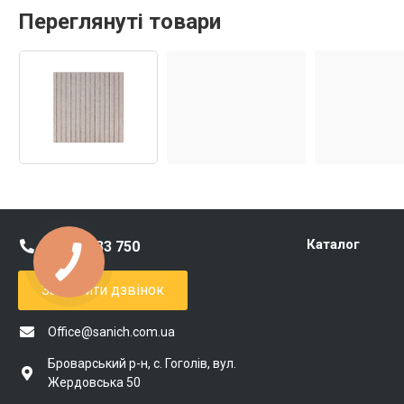
Переглянуті товари
Каталог
0 800 333 750
Замовити дзвінок
Office@sanich.com.ua
Броварський р-н, с. Гоголів, вул.
Жердовська 50