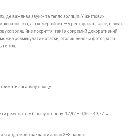
ях, де важлива звуко- та теплоізоляція. У житлових
ашніх офісах, а в комерційних — у ресторанах, кафе, офісах,
звукоізоляційне покриття, так і як окремий декоративний
е можна розміщувати нотатки, оголошення чи фотографії.
 і стиль.
отримати загальну площу.
ти результат у більшу сторону: 17,92 ÷ 0,36 = 49,77 →
ься додатково закласти запас 2–3 панелі.