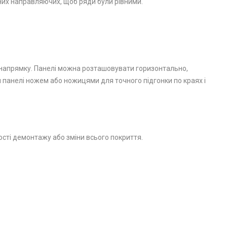
их направляючих, щоб ряди були рівними.
 напрямку. Панелі можна розташовувати горизонтально,
и панелі ножем або ножицями для точного підгонки по краях і
ості демонтажу або зміни всього покриття.