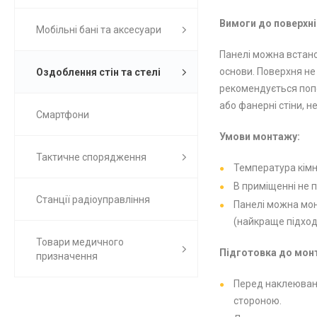
Вимоги до поверхні
Мобільні бані та аксесуари
Панелі можна встанов
основи. Поверхня не
Оздоблення стін та стелі
рекомендується попе
або фанерні стіни, н
Смартфони
Умови монтажу:
Тактичне спорядження
Температура кімна
В приміщенні не п
Станції радіоуправління
Панелі можна монт
(найкраще підход
Товари медичного
Підготовка до мон
призначення
Перед наклеюванн
стороною.