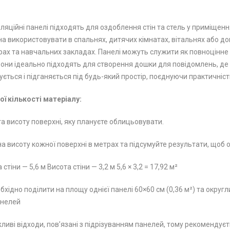
ляційні панелі підходять для оздоблення стін та стель у приміщенн
а використовувати в спальнях, дитячих кімнатах, вітальнях або дом
трах та навчальних закладах. Панелі можуть служити як повноцінне 
 вони ідеально підходять для створення дошки для повідомлень, д
ється і підганяється під будь-який простір, поєднуючи практичність
ї кількості матеріалу:
а висоту поверхні, яку плануєте облицьовувати.
 висоту кожної поверхні в метрах та підсумуйте результати, щоб 
іни — 5,6 м Висота стіни — 3,2 м 5,6 × 3,2 = 17,92 м²
ідно поділити на площу однієї панелі 60×60 см (0,36 м²) та округли
анелей
ливі відходи, пов’язані з підрізуванням панелей, тому рекомендуєт