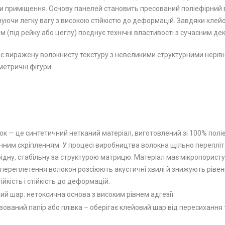
 приміщення. Основу панелей становить пресований поліефірний в
нуючи легку вагу з високою стійкістю до деформацій. Завдяки кле
 (під рейку або цеглу) поєднує технічні властивості з сучасним д
є виражену волокнисту текстуру з невеликими структурними нерівн
метричні фігури.
ок — це синтетичний нетканий матеріал, виготовлений зі 100% пол
ним скріпленням. У процесі виробництва волокна щільно перепліт
дну, стабільну за структурою матрицю. Матеріал має мікропористу
 переплетення волокон розсіюють акустичні хвилі й знижують рівен
ійкість і стійкість до деформацій.
ий шар: нетоксична основа з високим рівнем адгезії.
зований папір або плівка – оберігає клейовий шар від пересихання 