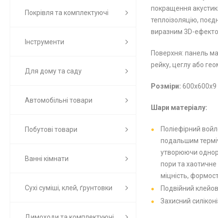
покращення акустики
Покрівля та комплектуючі
теплоізоляцію, поєд
виразним 3D-ефектом
Інструменти
Поверхня: панель ма
рейку, цеглу або гео
Для дому та саду
Розміри:
600х600х9
Автомобільні товари
Шари матеріалу:
Поліефірний войл
Побутові товари
подальшим терміч
утворюючи однорі
Ванні кімнати
пори та хаотичне
міцність, формост
Сухі суміші, клей, ґрунтовки
Подвійний клейов
Захисний силіконі
Димоходи та комплектуючі