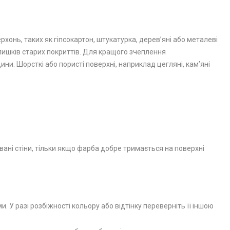
рхонь, таких як гіпсокартон, штукатурка, дерев’яні або металеві
алишків старих покриттів. Для кращого зчеплення
ни. Шорсткі або пористі поверхні, наприклад цегляні, кам’яні
вані стіни, тільки якщо фарба добре тримається на поверхні
У разі розбіжності кольору або відтінку переверніть її іншою