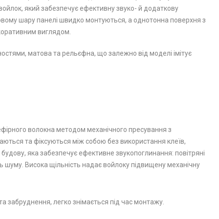
ойлок, який забезпечує ефективну звуко- й додаткову
йовому шару панелі швидко монтуються, а однотонна поверхня з
екоративним виглядом.
остями, матова та рельєфна, що залежно від моделі імітує
іефірного волокна методом механічного пресування з
аються та фіксуються між собою без використання клеїв,
 будову, яка забезпечує ефективне звукопоглинання: повітряні
ь шуму. Висока щільність надає войлоку підвищену механічну
та забруднення, легко знімається під час монтажу.