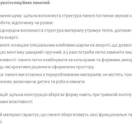
вукоізоляційних панелей:
ання шуму: щільна волокниста структура панелі поглинає звукові х
боти, відпочинку чи розваг.
еоднорідна волокниста структура матеріалу утримує тепло, допома
и енергії.
анелі оснащені спеціальним клейовим шаром на звороті, що дозвол
оцес монтажу швидкий і зручний, а у разі потреби легко замінити 
ливості: панелі легко комбінувати за кольорами та формами, викори
дь-які креативні рішення в оформленні простору.
а: панелі виготовлені з перероблюваних матеріалів, не містять ток
еннях, включаючи дитячі та робочі кімнати.
цій: щільна конструкція зберігає форму навіть при тривалій експлу
ивні властивості.
й матеріал гарантує, що панелі зберігатимуть свої функціональні та
ї.