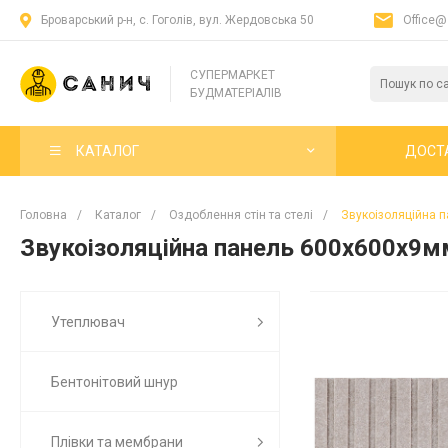
Броварський р-н, с. Гоголів, вул. Жердовська 50
Office@
СУПЕРМАРКЕТ
БУДМАТЕРІАЛІВ
КАТАЛОГ
ДОСТ
Головна
/
Каталог
/
Оздоблення стін та стелі
/
Звукоізоляційна 
Звукоізоляційна панель 600х600х9
Утеплювач
Бентонітовий шнур
Плівки та мембрани