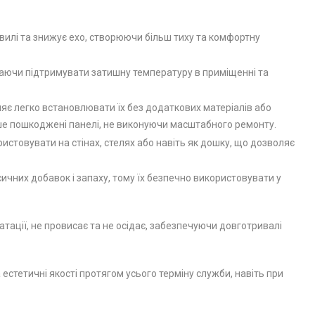
вилі та знижує ехо, створюючи більш тиху та комфортну
гаючи підтримувати затишну температуру в приміщенні та
яє легко встановлювати їх без додаткових матеріалів або
лише пошкоджені панелі, не виконуючи масштабного ремонту.
стовувати на стінах, стелях або навіть як дошку, що дозволяє
сичних добавок і запаху, тому їх безпечно використовувати у
атації, не провисає та не осідає, забезпечуючи довготривалі
 естетичні якості протягом усього терміну служби, навіть при