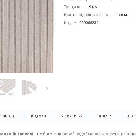
Товщина
—
9 мм
Кратно відвантаженню
—
1 ск.м.
Код
—
000066234
ТИВОСТІ
ВІДГУКИ
ЯК КУПИТИ?
ОПЛАТА
ДОС
оляційні панелі
–це багатошаровий оздоблювально-функціональни