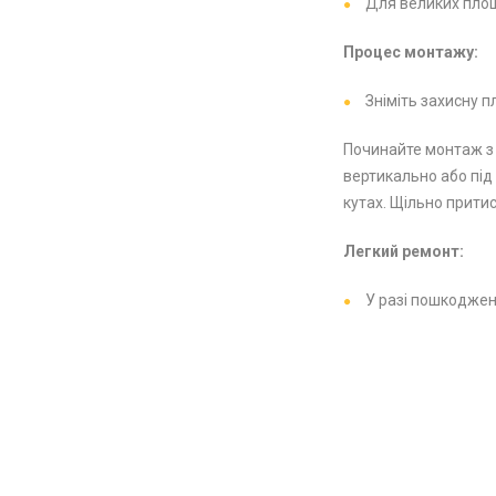
Для великих площ
Процес монтажу:
Зніміть захисну п
Починайте монтаж з 
вертикально або під
кутах. Щільно прити
Легкий ремонт:
У разі пошкоджен