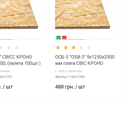
0" СВІСС КРОНО
ОСБ-3 "OSB-3" 9х1250х2500
00, (палета 100шт )
мм плита СВІС КРОНО
2 100 00)
аличии
Нет в наличии
4601001
Артикул
14601006
.
/ шт
488 грн.
/ шт