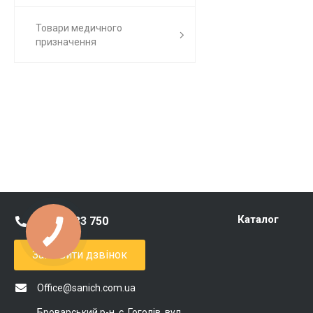
Товари медичного
призначення
Каталог
0 800 333 750
Замовити дзвінок
Office@sanich.com.ua
Броварський р-н, с. Гоголів, вул.