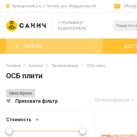
Броварський р-н, с. Гоголів, вул. Жердовська 50
Office@
СУПЕРМАРКЕТ
БУДМАТЕРІАЛІВ
КАТАЛОГ
ДОСТ
Головна
/
Каталог
/
Пиломатеріали
/
ОСБ плити
ОСБ плити
Свісс Кроно
По популярности
Приховати фільтр
Стоимость