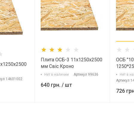
Плита ОСБ-3 11х1250х2500
ОСБ "1
2х1250х2500
мм Свіс Кроно
1250*25
(4410 1
Нет в наличии
Артикул
99636
Нет в н
кул
14601002
Артикул
1
640 грн.
/ шт
726 грн