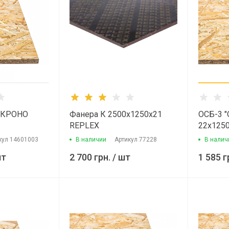
С КРОНО
Фанера К 2500x1250x21
ОСБ-3 "
REPLEX
22х1250
СВИСС
кул
14601003
В наличии
Артикул
77228
В налич
шт
2 700 грн.
/ шт
1 585 г