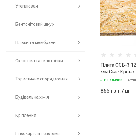
Утеплювач
Бентонітовий шнур
Плівки та мембрани
Склосітка та склотрічки
Плита ОСБ-3 1
мм Свіс Кроно
Туристичне спорядження
В наличии
Арти
865 грн.
/ шт
Будівельна хімія
Кріплення
Гіпсокартонні системи