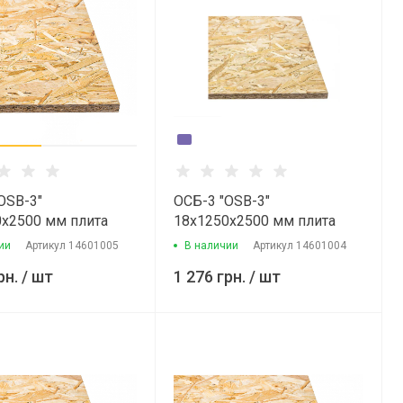
OSB-3"
ОСБ-3 "OSB-3"
х2500 мм плита
18х1250х2500 мм плита
 КРОНО
СВІС КРОНО
ии
Артикул
14601005
В наличии
Артикул
14601004
рн.
/ шт
1 276 грн.
/ шт