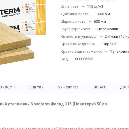
Щільність
—
115 кг/м3
Довжина листа
—
1000 мм
Ширина листа
—
600 мм
Група горючості
—
Не горючий
Кількість в упаковці
—
2,4 м.кв (4 ли
Країна походження
—
Україна
Кратно відвантаженню
—
1 упаковк
Код
—
000006338
ТИВОСТІ
ВІДГУКИ
ЯК КУПИТИ?
ОПЛАТА
ДОС
вий утеплювач Novoterm Фасад 115 (Новотерм) 50мм