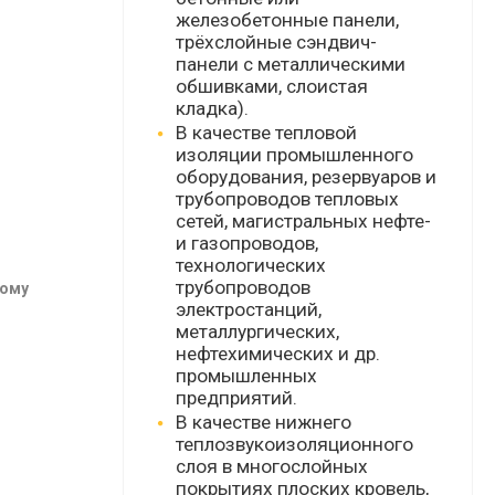
железобетонные панели,
трёхслойные
сэндвич-
панели
с металлическими
обшивками, слоистая
кладка).
В качестве тепловой
изоляции промышленного
оборудования, резервуаров и
трубопроводов тепловых
сетей, магистральных нефте-
и газопроводов,
технологических
трубопроводов
тому
электростанций,
металлургических,
нефтехимических и др.
промышленных
предприятий.
В качестве нижнего
теплозвукоизоляционного
слоя в многослойных
покрытиях плоских кровель,