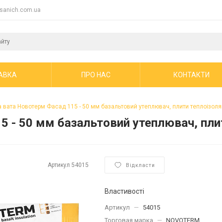
sanich.com.ua
АВКА
ПРО НАС
КОНТАКТИ
 вата Новотерм Фасад 115 - 50 мм базальтовий утеплювач, плити теплоізоля
 - 50 мм базальтовий утеплювач, плит
Артикул
54015
Відкласти
Властивості
Артикул
—
54015
Торговая марка
—
NOVOTERM