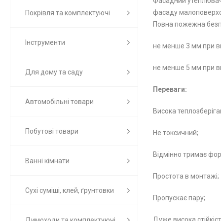
Фасадний утеплювач 
фасаду малоповерхов
Покрівля та комплектуючі
Повна пожежна безп
Інструменти
не менше 3 мм при 
не менше 5 мм при в
Для дому та саду
Переваги:
Автомобільні товари
Висока теплозберіга
Побутові товари
Не токсичний;
Відмінно тримає фор
Ванні кімнати
Простота в монтажі;
Сухі суміші, клей, ґрунтовки
Пропускає пару;
Дуже висока стійкіс
Димоходи та комплектуючі