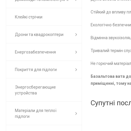
Стійкий до впливу плі
Клейкі стрічки
Екологічно безпечни
Дрони та квадрокоптери
Відмінна звукоізоляц
Тривалий термін слу
Енергозабезпечення
Не горючий матеріал
Покриття для підлоги
Базальтова вата до
приміщенні, тому н
Энергосберегающие
устройства
Супутні пос
Матеріали для теплої
підлоги