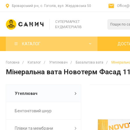
Броварський р-н, с. Гоголів, вул. Жердовська 50
Office@
СУПЕРМАРКЕТ
БУДМАТЕРІАЛІВ
КАТАЛОГ
ДОСТ
Головна
/
Каталог
/
Утеплювач
/
Базальтова вата
/
Мінеральна
Мінеральна вата Новотерм Фасад 115
Утеплювач
Бентонітовий шнур
Плівки та мембрани