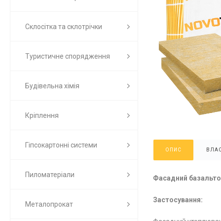
Склосітка та склотрічки
Туристичне спорядження
Будівельна хімія
Кріплення
Гіпсокартонні системи
ОПИС
ВЛАС
Пиломатеріали
Фасадний базальто
Застосування:
Металопрокат