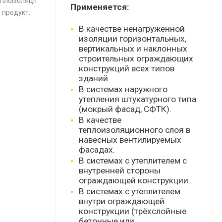
плоізоляції
Применяется:
 продукт.
В качестве ненагруженной
изоляции горизонтальных,
вертикальных и наклонных
строительных ограждающих
конструкций всех типов
зданий.
В системах наружного
утепления штукатурного типа
(мокрый фасад, СФТК).
В качестве
теплоизоляционного слоя в
навесных
вентилируемых
фасадах
.
В системах с утеплителем с
внутренней стороны
ограждающей конструкции.
В системах с утеплителем
внутри ограждающей
конструкции (трёхслойные
бетонные или