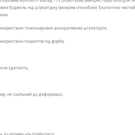
базовий Novoterm Фасад 115 (Новотерм) використовується для те
их будівель під штукатурку (мокрим способом). Екологічно чистий
ека.
використанні тонкошарових декоративних штукатурок,
икористанні покриттів під фарбу.
юча здатність;
му, не схильний до деформації;
ть до впливу ультрафіолету;