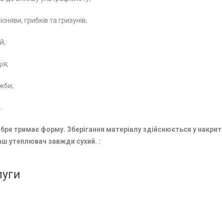
сняви, грибків та гризунів;
й;
ія;
жби;
.
бре тримає форму. Зберігання матеріалу здійснюється у накри
аш утеплювач завжди сухий. :
луги