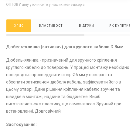
ОПТОВУ ціну уточнюйте у наших менеджерів
ОПИС
ВЛАСТИВОСТІ
ВІДГУКИ
ЯК КУПИТИ?
Дюбель-ялинка (затискач) для круглого кабелю D 8мм
Дюбель-ялинка - призначений для зручного кріплення
круглого кабелю до поверхонь. У процесі монтажу необхідно
попередньо просвердлити отвір Ø6 мм у поверхні та
обхопити затискачем дюбеля кабель, зафіксувати його в
цьому отворі. Дане рішення кріплення кабелю зручне та
швидке в монтажі, надійне та бюджетне. Виріб
виготовляється з пластику, що самозагасає. Зручний при
встановленні. Довговічний.
Застосування: