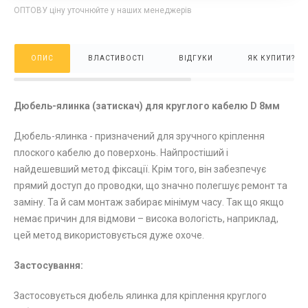
ОПТОВУ ціну уточнюйте у наших менеджерів
ОПИС
ВЛАСТИВОСТІ
ВІДГУКИ
ЯК КУПИТИ?
Дюбель-ялинка (затискач) для круглого кабелю D 8мм
Дюбель-ялинка - призначений для зручного кріплення
плоского кабелю до поверхонь. Найпростіший і
найдешевший метод фіксації. Крім того, він забезпечує
прямий доступ до проводки, що значно полегшує ремонт та
заміну. Та й сам монтаж забирає мінімум часу. Так що якщо
немає причин для відмови – висока вологість, наприклад,
цей метод використовується дуже охоче.
Застосування:
Застосовується дюбель ялинка для кріплення круглого