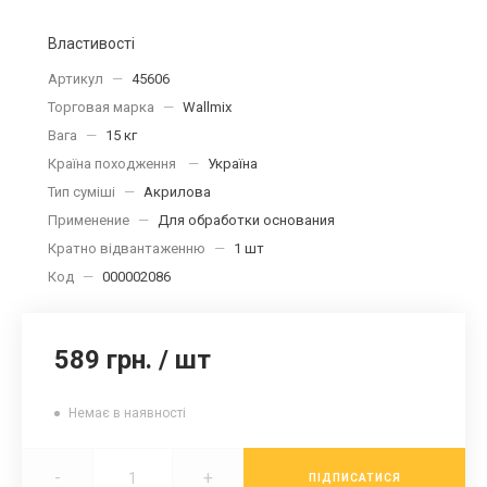
Властивості
Артикул
—
45606
Торговая марка
—
Wallmix
Вага
—
15 кг
Країна походження
—
Україна
Тип суміші
—
Акрилова
Применение
—
Для обработки основания
Кратно відвантаженню
—
1 шт
Код
—
000002086
589 грн.
/
шт
Немає в наявності
-
+
ПІДПИСАТИСЯ