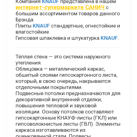
Компания
KNAUF
представлена в нашем
интернет-супермаркете САНИЧ
с
большим ассортиментом товаров данного
Брэнда.
Плиты
KNAUF
стандартные, огнестойкие и
влагостойкие.
Гипсовая шпаклевка и штукатурка
KNAUF
.
Тёплая стена — это система наружного
утепления.
Облицовка — металлический каркас,
обшитый слоями гипсокартонного листа,
который, в свою очередь, накрывается
отделочными покрытиями.
Подвесные потолки предназначаются для
декоративной внутренней отделки,
повышения тепловой и звуковой
изоляции. Основу потолков составляют
гипсокартонные КНАУФ-листы (ГКЛ) или
гипсоволокнистые листы (ГВЛ). Элементы
каркаса изготавливаются из
оцинкованной стали. Подвесы