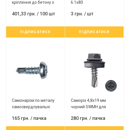
кріплення до бетону з
6.1х80
головкою під TX-25,
401,33 грн.
/ 100 шт
3 грн.
/ шт
оцинкований, 500 шт/
пач.
ПІДПИСАТИСЯ
ПІДПИСАТИСЯ
Самонарізи по металу
Саморіз 4,8х19 мм
самосвердлувальні
чорний SWMH для
3,5х9,5мм (Блоха) для
кріплення металевого
165 грн.
/ пачка
280 грн.
/ пачка
металопрофілів.
профілю до легких
Упаковка - 1000шт
металевих конструкцій