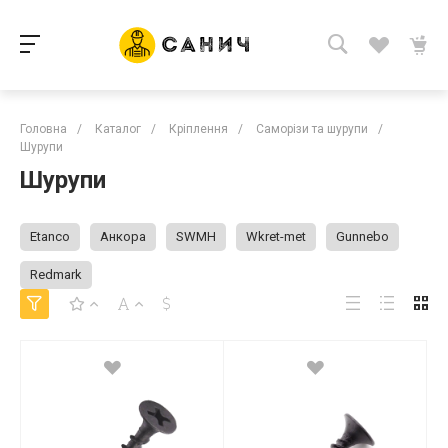
Головна
/
Каталог
/
Кріплення
/
Саморізи та шурупи
/
Шурупи
Шурупи
Etanco
Анкора
SWMH
Wkret-met
Gunnebo
Redmark