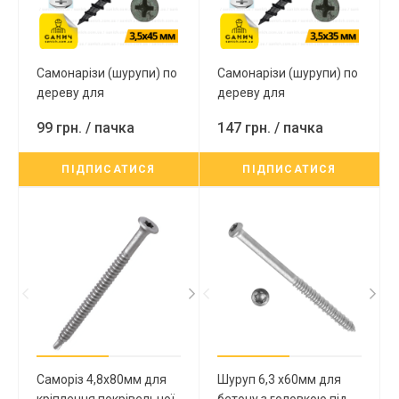
Самонарізи (шурупи) по
Самонарізи (шурупи) по
дереву для
дереву для
гіпсокартону PH2 3.5х45
гіпсокартону PH2 3.5х35
99 грн.
/ пачка
147 грн.
/ пачка
мм (500шт)
мм (1000шт)
ПІДПИСАТИСЯ
ПІДПИСАТИСЯ
Саморіз 4,8х80мм для
Шуруп 6,3 х60мм для