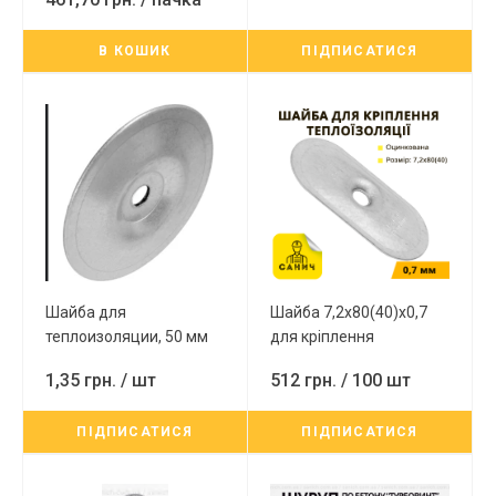
з головкою під РН-2 з
покриттям Ruspert
В КОШИК
ПІДПИСАТИСЯ
100шт Wkret-met
Шайба для
Шайба 7,2х80(40)х0,7
теплоизоляции, 50 мм
для кріплення
термоізоляції,
1,35 грн.
/ шт
512 грн.
/ 100 шт
оцинкований
ПІДПИСАТИСЯ
ПІДПИСАТИСЯ