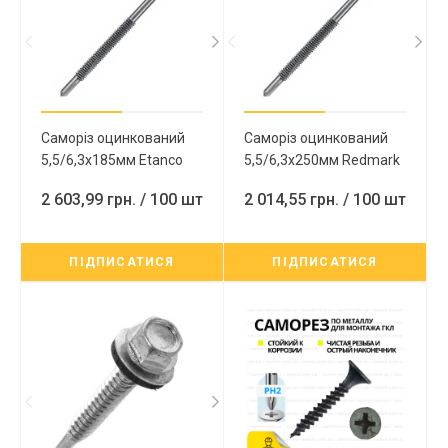
Саморіз оцинкований
Саморіз оцинкований
5,5/6,3х185мм Etanсo
5,5/6,3х250мм Redmark
для кріплення сендвіч-
для кріплення сендвіч-
2 603,99 грн.
/ 100 шт
2 014,55 грн.
/ 100 шт
панелей до металу, з
панелей до металу, з
шайбою EPDM та
шайбою EPDM та
головкою під SW-8
головкою під SW-8
ПІДПИСАТИСЯ
ПІДПИСАТИСЯ