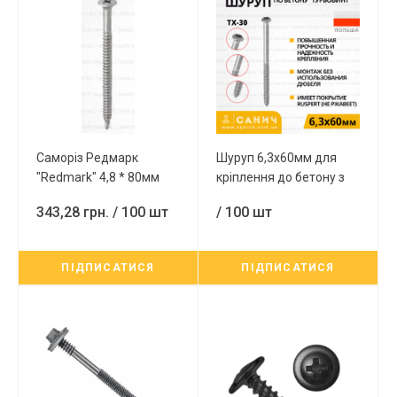
Саморіз Редмарк
Шуруп 6,3x60мм для
"Redmark" 4,8 * 80мм
кріплення до бетону з
для кріплення
головкою під TX-30,
343,28 грн.
/ 100 шт
/ 100 шт
покрівельної
Ruspert, 200 шт/пач.
теплоізоляції до металу
з головкою під РН-2 з
ПІДПИСАТИСЯ
ПІДПИСАТИСЯ
покриттям Ruspert