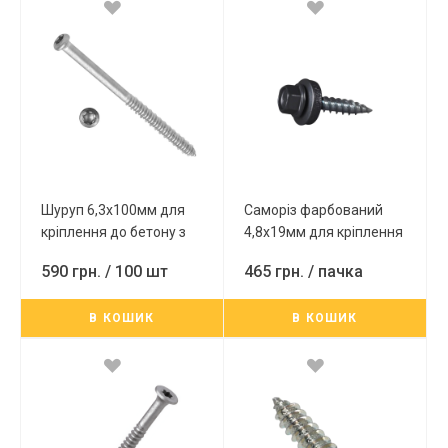
Шуруп 6,3x100мм для
Саморіз фарбований
кріплення до бетону з
4,8x19мм для кріплення
головкою під TX-30,
профнастилу до металу
590 грн.
/ 100 шт
465 грн.
/ пачка
Ruspert, 100 шт/пач.
оцинкований, з шайбою
EPDM, оцинк.RAL7016
В КОШИК
В КОШИК