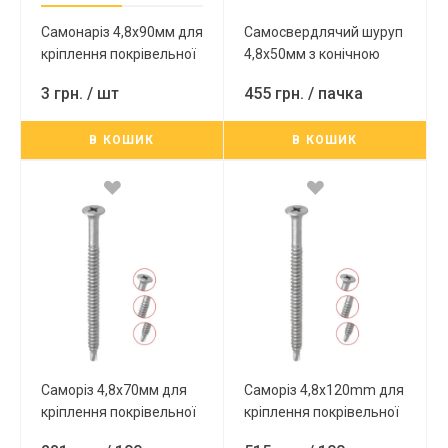
Самонаріз 4,8х90мм для
Самосвердлячий шуруп
кріплення покрівельної
4,8x50мм з конічною
теплоізоляції до металу
плоскою головкою та з
3 грн.
/ шт
455 грн.
/ пачка
з головкою під РН-2 з
крильцями, PH-2, DIN
покриттям Ruspert
7504-P, 250 шт/уп
В КОШИК
В КОШИК
100шт Redmark
Саморіз 4,8x70мм для
Саморіз 4,8х120mm для
кріплення покрівельної
кріплення покрівельної
ізоляції до металу з
ізоляції до металу з