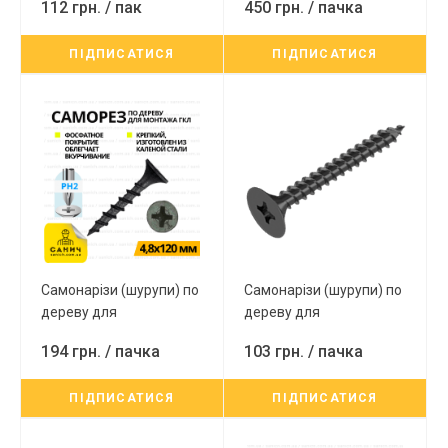
112 грн.
/ пак
450 грн.
/ пачка
мм (1000шт)
мм (1000шт)
ПІДПИСАТИСЯ
ПІДПИСАТИСЯ
Самонарізи (шурупи) по
Самонарізи (шурупи) по
дереву для
дереву для
гіпсокартону PH2
гіпсокартону PH2 4,2х76
194 грн.
/ пачка
103 грн.
/ пачка
4,8х120 мм (200шт)
мм (250 шт)
ПІДПИСАТИСЯ
ПІДПИСАТИСЯ