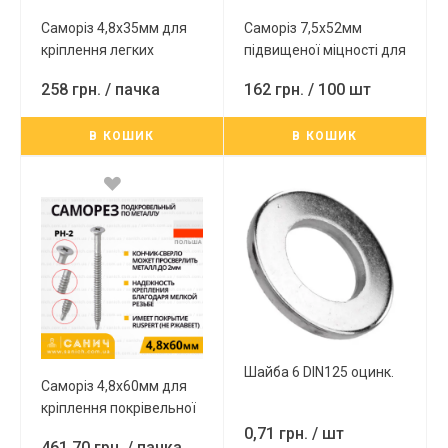
Саморіз 4,8x35мм для
Саморіз 7,5x52мм
кріплення легких
підвищеної міцності для
конструкцій до
кріплення віконних ПВХ-
258 грн.
/ пачка
162 грн.
/ 100 шт
дерев'яних основ, з
рам до бетону, з
шайбою EPDM, 9003
головкою під TX-30,
В КОШИК
В КОШИК
Шайба 6 DIN125 оцинк.
Саморіз 4,8х60мм для
кріплення покрівельної
теплоізоляції до металу
0,71 грн.
/ шт
461,70 грн.
/ пачка