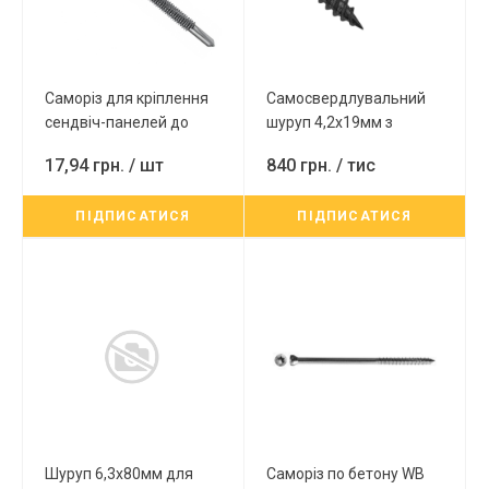
Саморіз для кріплення
Самосвердлувальний
сендвіч-панелей до
шуруп 4,2x19мм з
металу 5,5/6,3*200мм із
напівсферичною
17,94 грн.
/ шт
840 грн.
/ тис
шестигранною
головкою з
головкою, 100шт/пач.
пресшайбою, PH-2, колір
ПІДПИСАТИСЯ
ПІДПИСАТИСЯ
RAL9003
RAL7024
Шуруп 6,3x80мм для
Саморіз по бетону WB