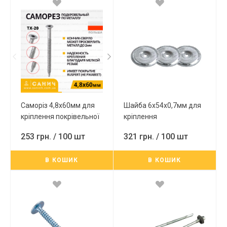
Саморіз 4,8х60мм для
Шайба 6х54х0,7мм для
кріплення покрівельної
кріплення
теплоізоляції до металу
термоізоляції,оцинкована
253 грн.
/ 100 шт
321 грн.
/ 100 шт
з головкою під ТХ-20 з
покриттям Ruspert
В КОШИК
В КОШИК
100шт Wkret-met