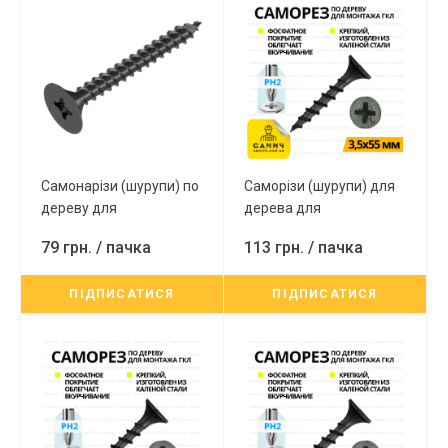
Самонарізи (шурупи) по
Саморізи (шурупи) для
дереву для
дерева для
гіпсокартону PH2 3.8х64
гіпсокартону PH2 3.5х55
79 грн.
/ пачка
113 грн.
/ пачка
мм (250 шт)
мм (500 шт.)
ПІДПИСАТИСЯ
ПІДПИСАТИСЯ