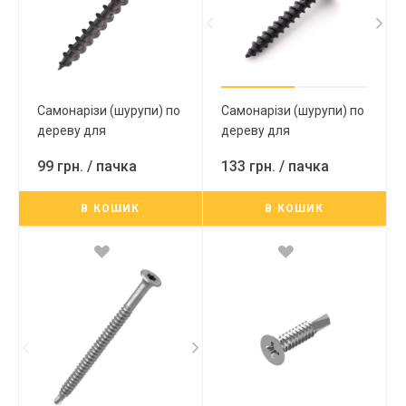
Самонарізи (шурупи) по
Самонарізи (шурупи) по
дереву для
дереву для
гіпсокартону PH2 4,2х70
гіпсокартону PH2 4,2х90
99 грн.
/ пачка
133 грн.
/ пачка
мм (250шт)
мм (250шт)
В КОШИК
В КОШИК