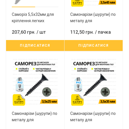
Саморіз 5,5х32мм для
Самонарізи (шурупи) по
кріплення легких
металу для
конструцій до
гіпсокартону PH2 3.5х45
207,60 грн.
/ шт
112,50 грн.
/ пачка
металевих каркасів, з
мм (500шт)
шайбом EPDM
ПІДПИСАТИСЯ
ПІДПИСАТИСЯ
оцинкований головкою
під SW-8 250шт Wkret-
met
Самонарізи (шурупи) по
Самонарізи (шурупи) по
металу для
металу для
гіпсокартону PH2 3.5х25
гіпсокартону PH2 3.5х35