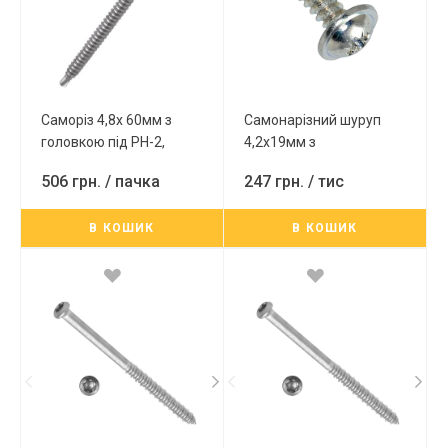
Саморіз 4,8x 60мм з
Самонарізний шуруп
головкою під PH-2,
4,2x19мм з
Rusper (по металу)
напівсферичною
506 грн.
/ пачка
247 грн.
/ тис
головкою з
пресшайбою, PH-2,
В КОШИК
В КОШИК
свердлення до 0,75, DIN
96