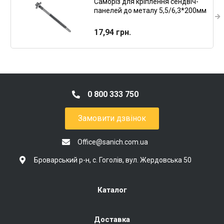
Саморіз для кріплення сендвіч-
панелей до металу 5,5/6,3*200мм
із шестигранною головкою,
100шт/пач. RAL9003
17,94 грн.
0 800 333 750
Замовити дзвінок
Office@sanich.com.ua
Броварський р-н, с. Гоголів, вул. Жердовська 50
Каталог
Доставка