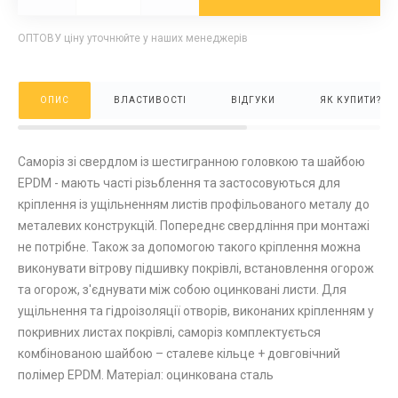
ОПТОВУ ціну уточнюйте у наших менеджерів
ОПИС
ВЛАСТИВОСТІ
ВІДГУКИ
ЯК КУПИТИ?
Саморіз зі свердлом із шестигранною головкою та шайбою
EPDM - мають часті різьблення та застосовуються для
кріплення із ущільненням листів профільованого металу до
металевих конструкцій. Попереднє свердління при монтажі
не потрібне. Також за допомогою такого кріплення можна
виконувати вітрову підшивку покрівлі, встановлення огорож
та огорож, з'єднувати між собою оцинковані листи. Для
ущільнення та гідроізоляції отворів, виконаних кріпленням у
покривних листах покрівлі, саморіз комплектується
комбінованою шайбою – сталеве кільце + довговічний
полімер EPDM. Матеріал: оцинкована сталь