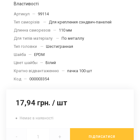
Властивості
Артикул
—
99114
Тип саморізів
—
Для крепления сэндвич-панелей
Длинна саморезов
—
110 мм
Для типів матеріалу
—
По металлу
Тип головки
—
Шестигранная
Шайба
—
EPDM
Цвет шайбы
—
Білий
Кратно відвантаженню
—
пачка 100 шт
Код
—
000003354
17,94 грн.
/
шт
Немає в наявності
-
+
ПІДПИСАТИСЯ