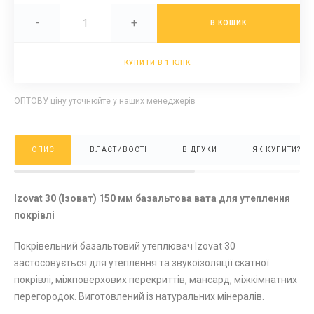
-
+
В КОШИК
КУПИТИ В 1 КЛІК
ОПТОВУ ціну уточнюйте у наших менеджерів
ОПИС
ВЛАСТИВОСТІ
ВІДГУКИ
ЯК КУПИТИ?
Izovat 30 (Ізоват) 150 мм базальтова вата для утеплення
покрівлі
Покрівельний базальтовий утеплювач Izovat 30
застосовується для утеплення та звукоізоляції скатної
покрівлі, міжповерхових перекриттів, мансард, міжкімнатних
перегородок. Виготовлений із натуральних мінералів.