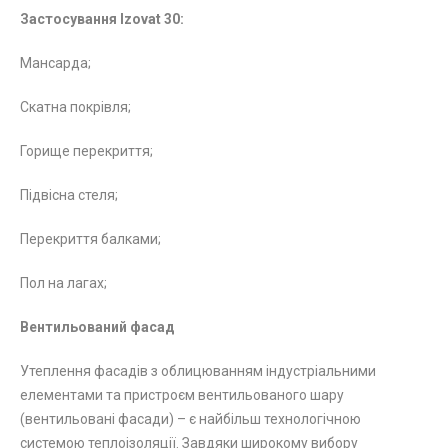
Застосування Izovat 30:
Мансарда;
Скатна покрівля;
Горище перекриття;
Підвісна стеля;
Перекриття балками;
Пол на лагах;
Вентильований фасад
Утеплення фасадів з облицюванням індустріальними
елементами та пристроєм вентильованого шару
(вентильовані фасади) – є найбільш технологічною
системою теплоізоляції. Завдяки широкому вибору