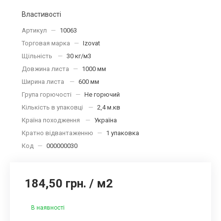
Властивості
Артикул
—
10063
Торговая марка
—
Izovat
Щільність
—
30 кг/м3
Довжина листа
—
1000 мм
Ширина листа
—
600 мм
Група горючості
—
Не горючий
Кількість в упаковці
—
2,4 м.кв
Країна походження
—
Україна
Кратно відвантаженню
—
1 упаковка
Код
—
000000030
184,50 грн.
/
м2
В наявності