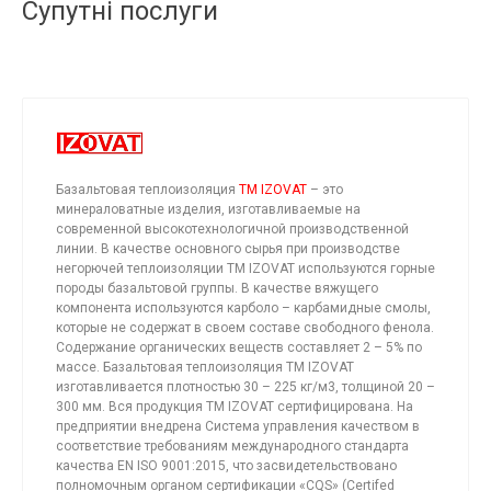
Супутні послуги
Базальтовая теплоизоляция
TM IZOVAT
– это
минераловатные изделия, изготавливаемые на
современной высокотехнологичной производственной
линии. В качестве основного сырья при производстве
негорючей теплоизоляции TM IZOVAT используются горные
породы базальтовой группы. В качестве вяжущего
компонента используются карболо – карбамидные смолы,
которые не содержат в своем составе свободного фенола.
Содержание органических веществ составляет 2 – 5% по
массе. Базальтовая теплоизоляция ТМ IZOVAT
изготавливается плотностью 30 – 225 кг/м3, толщиной 20 –
300 мм. Вся продукция ТМ IZOVAT сертифицирована. На
предприятии внедрена Система управления качеством в
соответствие требованиям международного стандарта
качества EN ISO 9001:2015, что засвидетельствовано
полномочным органом сертификации «CQS» (Certifed