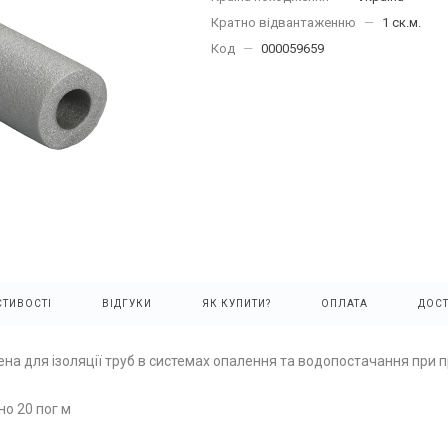
Кратно відвантаженню
—
1 ск.м.
Код
—
000059659
ТИВОСТІ
ВІДГУКИ
ЯК КУПИТИ?
ОПЛАТА
ДОС
а для ізоляції труб в системах опалення та водопостачання при про
о 20 пог м