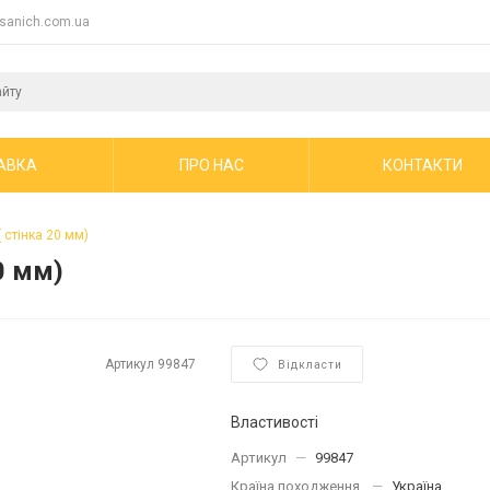
sanich.com.ua
АВКА
ПРО НАС
КОНТАКТИ
( стінка 20 мм)
0 мм)
Артикул
99847
Відкласти
Властивості
Артикул
—
99847
Країна походження
—
Україна