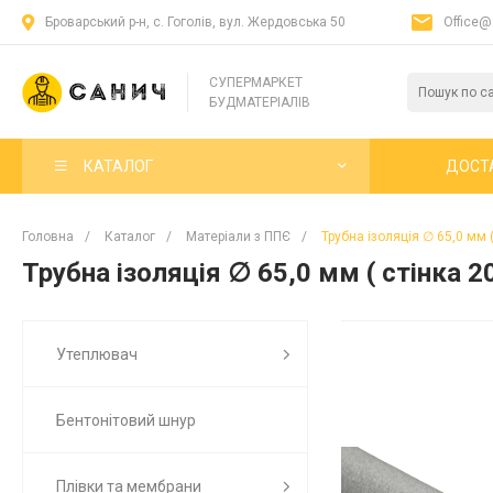
Броварський р-н, с. Гоголів, вул. Жердовська 50
Office@
СУПЕРМАРКЕТ
БУДМАТЕРІАЛІВ
КАТАЛОГ
ДОСТ
Головна
/
Каталог
/
Матеріали з ППЄ
/
Трубна ізоляція ∅ 65,0 мм 
Трубна ізоляція ∅ 65,0 мм ( стінка 2
Утеплювач
Бентонітовий шнур
Плівки та мембрани