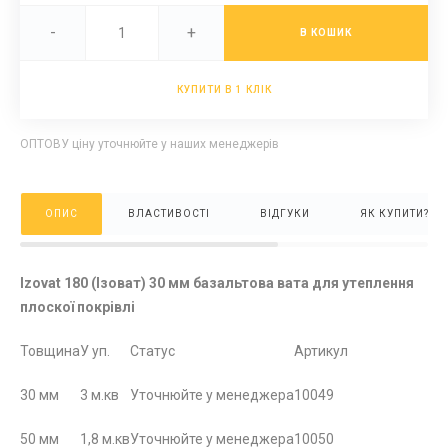
-
+
В КОШИК
КУПИТИ В 1 КЛІК
ОПТОВУ ціну уточнюйте у наших менеджерів
ОПИС
ВЛАСТИВОСТІ
ВІДГУКИ
ЯК КУПИТИ?
Izovat 180 (Ізоват) 30 мм базальтова вата для утеплення
плоскої покрівлі
Товщина
У уп.
Статус
Артикул
30 мм
3 м.кв
Уточнюйте у менеджера
10049
50 мм
1,8 м.кв
Уточнюйте у менеджера
10050