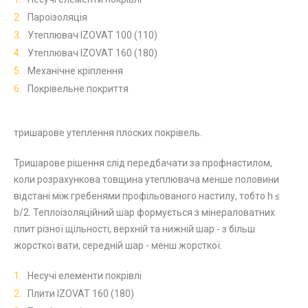
Пароізоляція
Утеплювач IZOVAT 100 (110)
Утеплювач IZOVAT 160 (180)
Механічне кріплення
Покрівельне покриття
тришарове утеплення плоских покрівель.
Тришарове рішення слід передбачати за профнастилом,
коли розрахункова товщина утеплювача менше половини
відстані між гребенями профільованого настилу, тобто h ≤
b/2. Теплоізоляційний шар формується з мінераловатних
плит різної щільності, верхній та нижній шар - з більш
жорсткої вати, середній шар - менш жорсткої.
Несучі елементи покрівлі
Плити IZOVAT 160 (180)