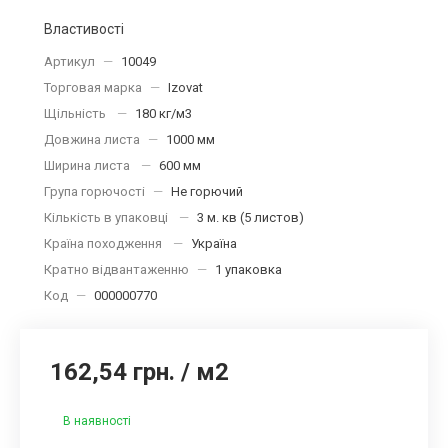
Властивості
Артикул
—
10049
Торговая марка
—
Izovat
Щільність
—
180 кг/м3
Довжина листа
—
1000 мм
Ширина листа
—
600 мм
Група горючості
—
Не горючий
Кількість в упаковці
—
3 м. кв (5 листов)
Країна походження
—
Україна
Кратно відвантаженню
—
1 упаковка
Код
—
000000770
162,54 грн.
/
м2
В наявності