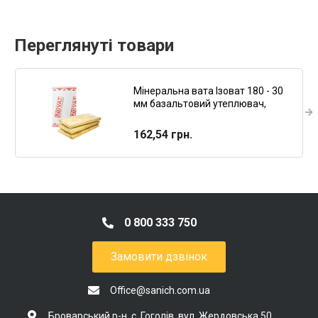
Переглянуті товари
Мінеральна вата Ізоват 180 - 30
мм базальтовий утеплювач,
плити теплоізоляційні
162,54 грн.
0 800 333 750
Замовити дзвінок
Office@sanich.com.ua
Броварський р-н, с. Гоголів, вул. Жердовська 50