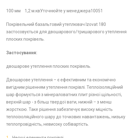
100 мм
1,2 м.кв
Уточнюйте у менеджера
10051
Покрівельний базальтовий утеплювач Izovat 180
застосовується для двошарового/тришарового утеплення
плоских покрівель.
Застосування:
двошарове утеплення плоских покрівель.
Двошарове утеплення – є ефективним та економічно
вигідним рішенням утеплення покрівлі. Теплоізоляційний
шар формується з мінераловатних плит різної щільності,
верхній шар - з більш твердої вати, нижній – з менш
жорсткою. Таке рішення забезпечує високу міцність
теплоізоляційного шару до точкових навантажень, низьку
теплопровідність, невисоку собівартість.
Несучі елементи покрівлі