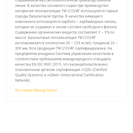
современной высокотехнологичной производственной
линии. В качестве основного сырья при производстве
негорючей теплоизоляции TM IZOVAT используются горные
породы базальтовой группы. В качестве вяжущего
компонента используются карболо – карбамидные смолы,
которые не содержат в своем составе свободного фенола.
Содержание органических веществ составляет 2 – 5% по
массе. Базальтовая теплоизоляция ТМ IZOVAT
изготавливается плотностью 30 – 225 кг/м3, толщиной 20 –
300 мм. Вся продукция ТМ IZOVAT сертифицирована. На
предприятии внедрена Система управления качеством в
соответствие требованиям международного стандарта
качества EN ISO 9001:2015, что засвидетельствовано
полномочным органом сертификации «CQS» (Certifed
Quality Systems) и «IQNet» (International Certification
Network).
Всі товари бренду Ізоват