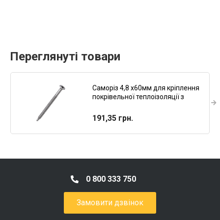
Переглянуті товари
Саморіз 4,8 х60мм для кріплення
покрівельної теплоізоляції з
головкою під РН-2 з покриттям
Ruspert 100шт Redmark
191,35 грн.
0 800 333 750
Замовити дзвінок