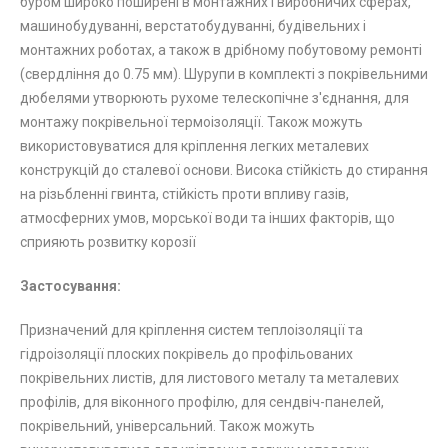
буром широко поширені в монтажних і виробничих сферах,
машинобудуванні, верстатобудуванні, будівельних і
монтажних роботах, а також в дрібному побутовому ремонті
(свердління до 0.75 мм). Шурупи в комплекті з покрівельними
дюбелями утворюють рухоме телескопічне з'єднання, для
монтажу покрівельної термоізоляції. Також можуть
використовуватися для кріплення легких металевих
конструкцій до сталевої основи. Висока стійкість до стирання
на різьбленні гвинта, стійкість проти впливу газів,
атмосферних умов, морської води та інших факторів, що
сприяють розвитку корозії
Застосування:
Призначений для кріплення систем теплоізоляції та
гідроізоляції плоских покрівель до профільованих
покрівельних листів, для листового металу та металевих
профілів, для віконного профілю, для сендвіч-панелей,
покрівельний, універсальний. Також можуть