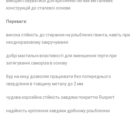
використовуватися для кріплення легких металевих
конструкцій до сталевої основи.
Переваги:
висока стійкість до стирання на різьбленні гвинта, навіть при
неодноразовому закручуванні
добрі мастильні властивості для зменшення тертя при
затягуванні саморіза в основу
бур на кінці дозволяє працювати без попереднього
свердління в товщину металу до 2 мм
чудова корозійна стійкість завдяки покриттю Ruspert
надійність кріплення завдяки дрібному різьбленню