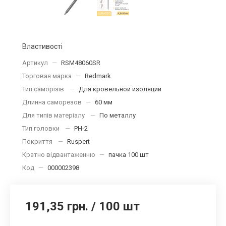
Властивості
Артикул
—
RSM48060SR
Торговая марка
—
Redmark
Тип саморізів
—
Для кровельной изоляции
Длинна саморезов
—
60 мм
Для типів матеріалу
—
По металлу
Тип головки
—
PH-2
Покриття
—
Ruspert
Кратно відвантаженню
—
пачка 100 шт
Код
—
000002398
191,35 грн.
/
100 шт