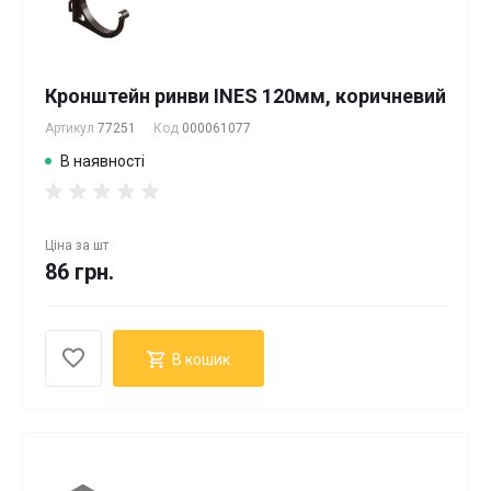
Кронштейн ринви INES 120мм, коричневий
Артикул
77251
Код
000061077
В наявності
Ціна за
шт
86 грн.
В кошик