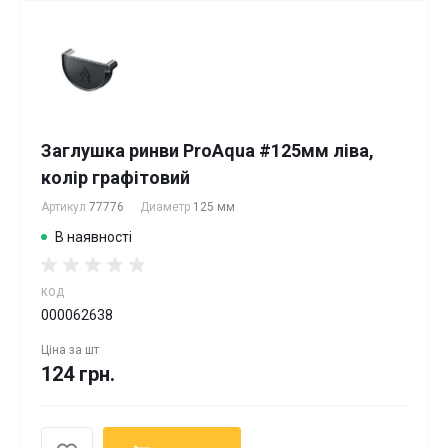
Заглушка ринви ProAqua #125мм ліва,
колір графітовий
Артикул
77776
Диаметр
125 мм
В наявності
КОД
000062638
Ціна за
шт
124 грн.