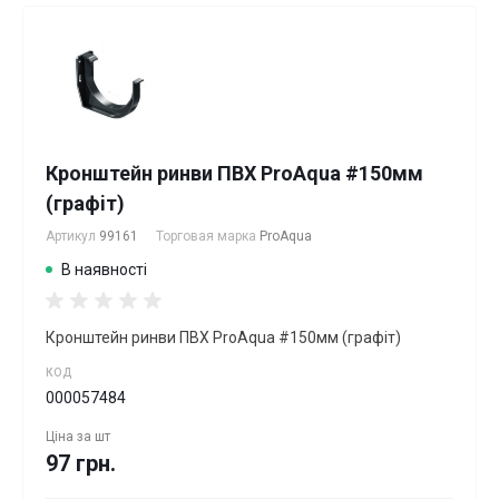
Кронштейн ринви ПВХ ProAqua #150мм
(графiт)
Артикул
99161
Торговая марка
ProAqua
В наявності
Кронштейн ринви ПВХ ProAqua #150мм (графiт)
КОД
000057484
Ціна за
шт
97 грн.