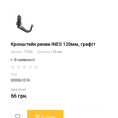
Кронштейн ринви INES 120мм, графіт
Артикул
77250
Диаметр
120 мм
В наявності
КОД
000061074
Ціна за
шт
66 грн.
В кошик