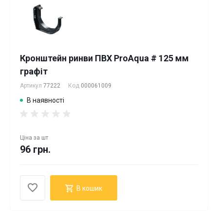
Кронштейн ринви ПВХ ProAqua # 125 мм
графіт
Артикул
77222
Код
000061009
В наявності
Ціна за
шт
96 грн.
В кошик