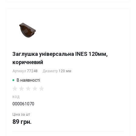
Заглушка універсальна INES 120мм,
коричневий
Артикул
77248
Диаметр
120 мм
В наявності
КОД
000061070
Ціна за
шт
89 грн.