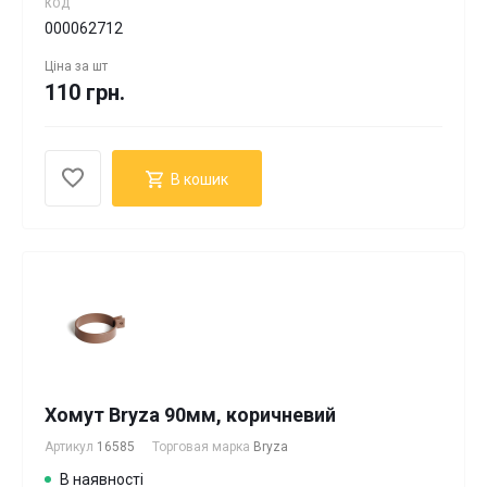
КОД
000062712
Ціна за
шт
110 грн.
В кошик
Хомут Bryza 90мм, коричневий
Артикул
16585
Торговая марка
Bryza
В наявності