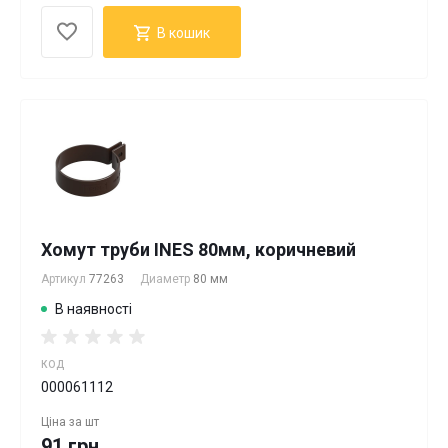
В кошик
Хомут труби INES 80мм, коричневий
Артикул
77263
Диаметр
80 мм
В наявності
КОД
000061112
Ціна за
шт
91 грн.