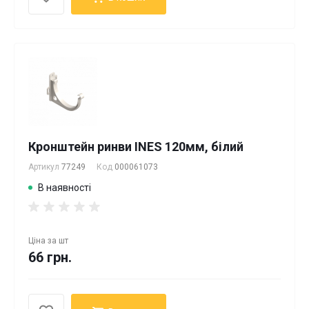
Кронштейн ринви INES 120мм, білий
Артикул
77249
Код
000061073
В наявності
Ціна за
шт
66 грн.