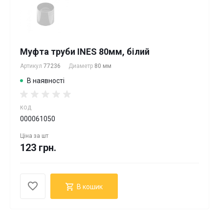
Муфта труби INES 80мм, білий
Артикул
77236
Диаметр
80 мм
В наявності
КОД
000061050
Ціна за
шт
123 грн.
В кошик