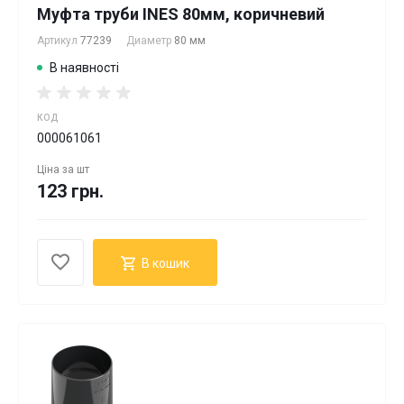
Муфта труби INES 80мм, коричневий
Артикул
77239
Диаметр
80 мм
В наявності
КОД
000061061
Ціна за
шт
123 грн.
В кошик