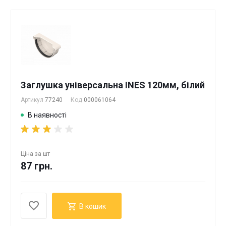
Заглушка універсальна INES 120мм, білий
Артикул
77240
Код
000061064
В наявності
Ціна за
шт
87 грн.
В кошик