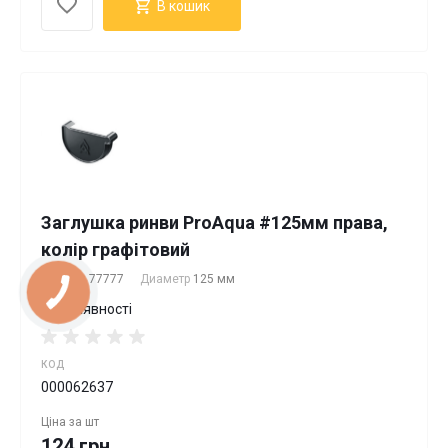
В кошик
Заглушка ринви ProAqua #125мм права,
колір графітовий
Артикул
77777
Диаметр
125 мм
В наявності
КОД
000062637
Ціна за
шт
124 грн.