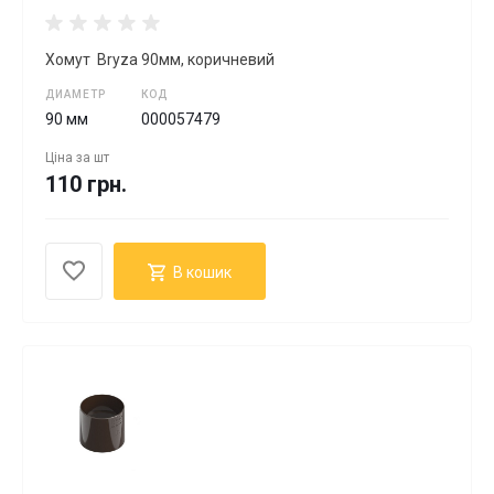
Хомут Bryza 90мм, коричневий
ДИАМЕТР
КОД
90 мм
000057479
Ціна за
шт
110 грн.
В кошик