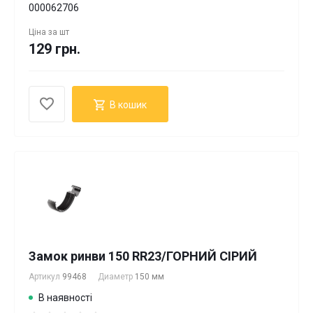
000062706
Ціна за
шт
129 грн.
В кошик
Замок ринви 150 RR23/ГОРНИЙ СІРИЙ
Артикул
99468
Диаметр
150 мм
В наявності