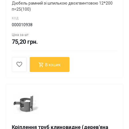
Дюбель рамний зі шпилькою двохгвинтовою 12*200
п=25(100)
КОД
000010938
Ціна за
шт
75,20 грн.
В кошик
Кріплення труб клиновидне (дерев'яна