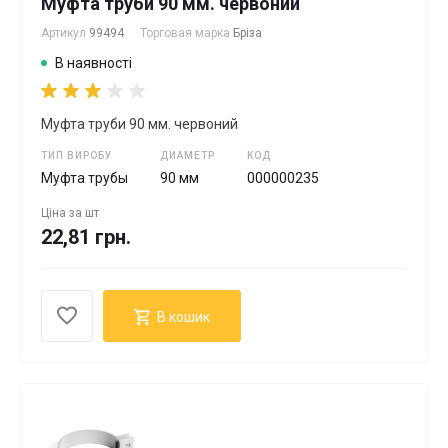
Муфта труби 90 мм. червоний
Артикул
99494
Торговая марка
Бріза
В наявності
Муфта труби 90 мм. червоний
ТИП ВИРОБУ
ДИАМЕТР
КОД
Муфта трубы
90 мм
000000235
Ціна за
шт
22,81 грн.
В кошик