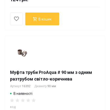
В кошик
Муфта труби ProAqua # 90 мм з одним
разтрубом світло-коричнева
Артикул
16392
Диаметр
90 мм
В наявності
КОД