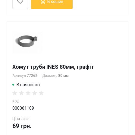
В кошик
Хомут труби INES 80мм, графіт
Артикул
77262
Диаметр
80 мм
В наявності
КОД
000061109
Ціна за
шт
69 грн.