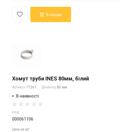
В кошик
Хомут труби INES 80мм, білий
Артикул
77261
Диаметр
80 мм
В наявності
КОД
000061106
Ціна за
шт