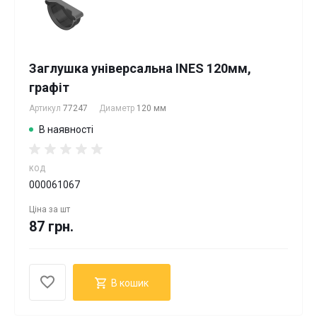
Заглушка універсальна INES 120мм,
графіт
Артикул
77247
Диаметр
120 мм
В наявності
КОД
000061067
Ціна за
шт
87 грн.
В кошик