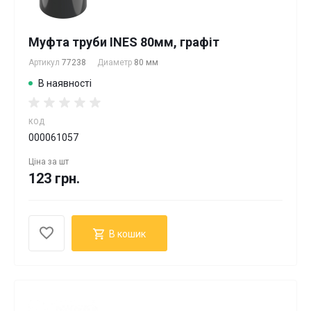
Муфта труби INES 80мм, графіт
Артикул
77238
Диаметр
80 мм
В наявності
КОД
000061057
Ціна за
шт
123 грн.
В кошик