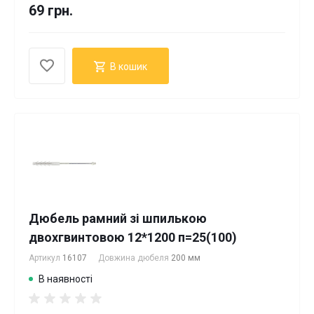
69 грн.
В кошик
Дюбель рамний зі шпилькою
двохгвинтовою 12*1200 п=25(100)
Артикул
16107
Довжина дюбеля
200 мм
В наявності