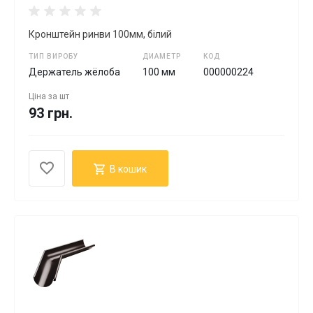
Кронштейн ринви 100мм, білий
ТИП ВИРОБУ
ДИАМЕТР
КОД
Держатель жёлоба
100 мм
000000224
Ціна за
шт
93 грн.
В кошик