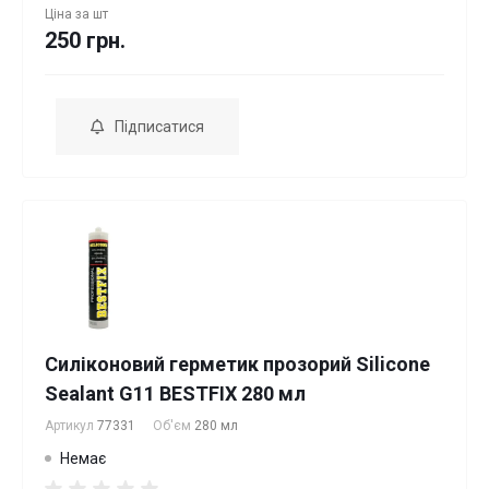
Ціна за
шт
250 грн.
Підписатися
Силіконовий герметик прозорий Silicone
Sealant G11 BESTFIX 280 мл
Артикул
77331
Об'єм
280 мл
Немає