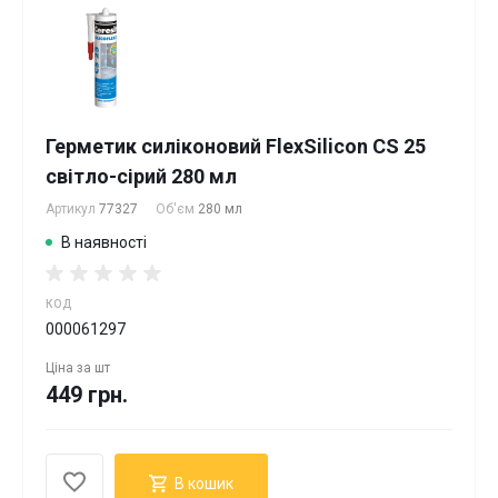
Герметик силіконовий FlexSilicon CS 25
світло-сірий 280 мл
Артикул
77327
Об'єм
280 мл
В наявності
КОД
000061297
Ціна за
шт
449 грн.
В кошик