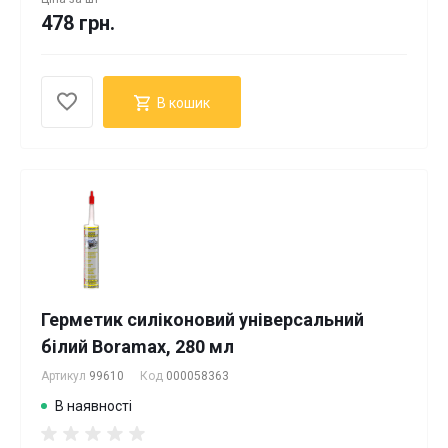
478 грн.
В кошик
Герметик силіконовий універсальний
білий Boramax, 280 мл
Артикул
99610
Код
000058363
В наявності