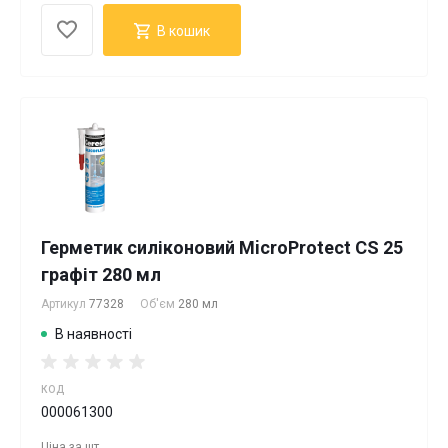
В кошик
Герметик силіконовий MicroProtect CS 25
графіт 280 мл
Артикул
77328
Об'єм
280 мл
В наявності
КОД
000061300
Ціна за
шт