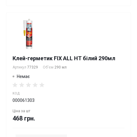
Клей-герметик FIX ALL HT білий 290мл
Артикул
77329
Об'єм
290 мл
Немає
КОД
000061303
Ціна за
шт
468 грн.