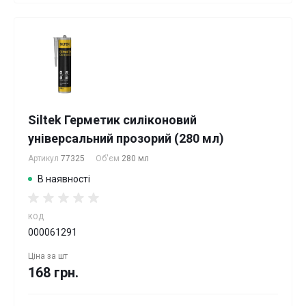
Siltek Герметик силіконовий
універсальний прозорий (280 мл)
Артикул
77325
Об'єм
280 мл
В наявності
КОД
000061291
Ціна за
шт
168 грн.