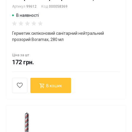
Артикул
99612
Код
000058369
В наявності
Герметик силіконовий санітарний нейтральний
прозорий Boramax, 280 мл
Ціна за
шт
172 грн.
В кошик