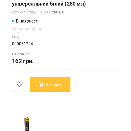
універсальний білий (280 мл)
Артикул
77326
Об'єм
280 мл
В наявності
КОД
000061294
Ціна за
шт
162 грн.
В кошик