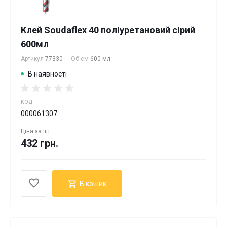
Клей Soudaflex 40 поліуретановий сірий
600мл
Артикул
77330
Об'єм
600 мл
В наявності
КОД
000061307
Ціна за
шт
432 грн.
В кошик