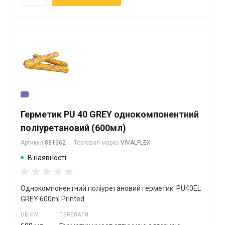
Герметик PU 40 GREY однокомпонентний
поліуретановий (600мл)
Артикул
881662
Торговая марка
VIVALFLEX
В наявності
Однокомпонентний поліуретановий герметик PU40EL
GREY 600ml Printed
ОБ'ЄМ
ПЕРЕВАГИ