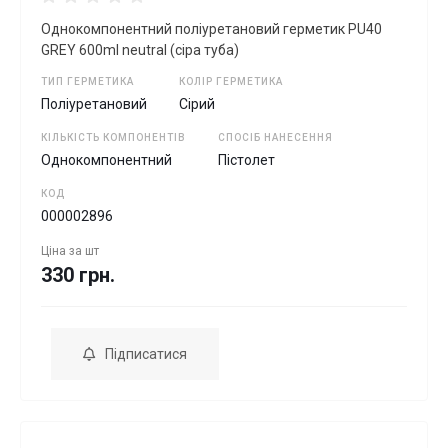
Однокомпонентний поліуретановий герметик PU40
GREY 600ml neutral (сіра туба)
ТИП ГЕРМЕТИКА
КОЛІР ГЕРМЕТИКА
Поліуретановий
Сірий
КІЛЬКІСТЬ КОМПОНЕНТІВ
СПОСІБ НАНЕСЕННЯ
Однокомпонентний
Пістолет
КОД
000002896
Ціна за
шт
330 грн.
Підписатися