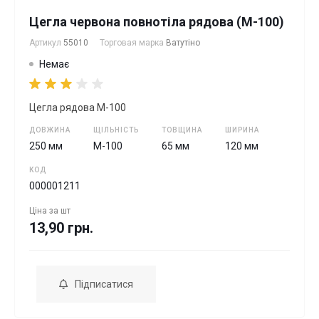
Цегла червона повнотіла рядова (М-100)
Артикул
55010
Торговая марка
Ватутіно
Немає
Цегла рядова М-100
ДОВЖИНА
ЩІЛЬНІСТЬ
ТОВЩИНА
ШИРИНА
250 мм
М-100
65 мм
120 мм
КОД
000001211
Ціна за
шт
13,90 грн.
Підписатися