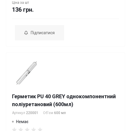
Ціна за
шт
136 грн.
Підписатися
Герметик PU 40 GREY однокомпонентний
поліуретановий (600мл)
Артикул
220001
Об'єм
600 мл
Немає