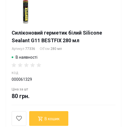
Силіконовий герметик білий Silicone
Sealant G11 BESTFIX 280 мл
Артикул
77336
Об'єм
280 мл
В наявності
КОД
000061329
Ціна за
шт
80 грн.
В кошик