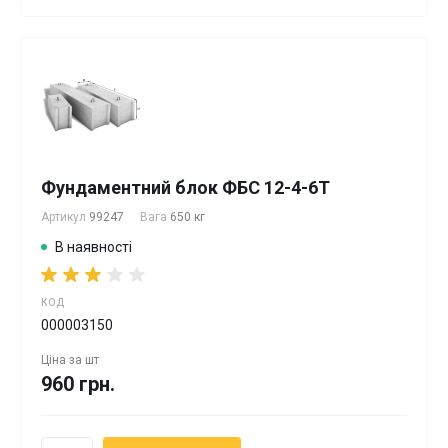
Фундаментний блок ФБС 12-4-6Т
Артикул
99247
Вага
650 кг
В наявності
КОД
000003150
Ціна за
шт
960 грн.