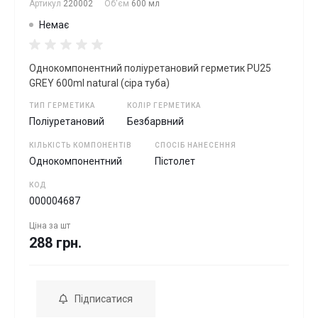
Артикул
220002
Об'єм
600 мл
Немає
Однокомпонентний поліуретановий герметик PU25
GREY 600ml natural (сіра туба)
ТИП ГЕРМЕТИКА
КОЛІР ГЕРМЕТИКА
Поліуретановий
Безбарвний
КІЛЬКІСТЬ КОМПОНЕНТІВ
СПОСІБ НАНЕСЕННЯ
Однокомпонентний
Пістолет
КОД
000004687
Ціна за
шт
288 грн.
Підписатися