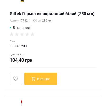
Siltek Герметик акриловий білий (280 мл)
Артикул
77324
Об'єм
280 мл
В наявності
КОД
000061288
Ціна за
шт
104,40 грн.
В кошик