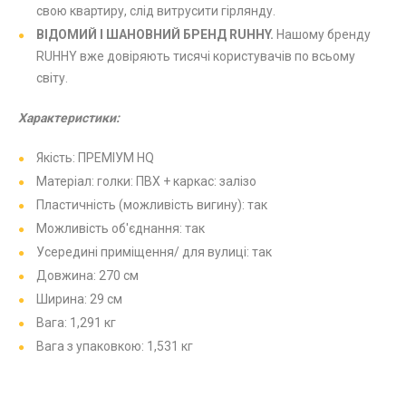
свою квартиру, слід витрусити гірлянду.
ВІДОМИЙ І ШАНОВНИЙ БРЕНД RUHHY.
Нашому бренду
RUHHY вже довіряють тисячі користувачів по всьому
світу.
Характеристики:
Якість: ПРЕМІУМ HQ
Матеріал: голки: ПВХ + каркас: залізо
Пластичність (можливість вигину): так
Можливість об'єднання: так
Усередині приміщення/ для вулиці: так
Довжина: 270 см
Ширина: 29 см
Вага: 1,291 кг
Вага з упаковкою: 1,531 кг