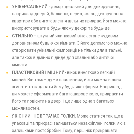
УНІВЕРСАЛЬНИЙ
- декор ідеальний для декорування,
наприклад дверей, балконів, перил, колон, декорування
квартири або виготовлення щільних прикрас. Його можна
використовувати в будь-якому декорі та будь-де.
СТИЛЬНО
– штучний ялинковий вінок стане чудовим
доповненням будь-якої кімнати. З його допомогою можна
створювати унікальні композиції не тільки для вітальні,
але також відмінно підійде для спальні або дитячої
кімнати.
ПЛАСТИКОВИЙ І МІЦНИЙ
- вінок винятково легкий і
міцний. Він також дуже пластичний, його можна вільно
згинати та надавати йому будь-якої форми. Наприклад,
ви можете сформувати багатошарове коло, прикрасити
його та повісити на двері, і це лише одна з багатьох
можливостей.
ЯКІСНИЙ І НЕ ВТРАЧАЄ ГОЛКИ.
Може статися так, що в
упаковці та прикрасі залишаться незакріплені голки, які є
залишками постобробки. Тому, перш ніж прикрашати