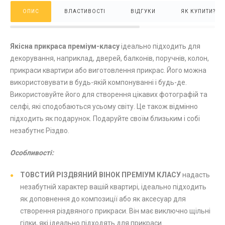
ОПИС
ВЛАСТИВОСТІ
ВІДГУКИ
ЯК КУПИТИ?
Якісна прикраса преміум-класу
ідеально підходить для
декорування, наприклад, дверей, балконів, поручнів, колон,
прикраси квартири або виготовлення прикрас. Його можна
використовувати в будь-якій компонуванні і будь-де.
Використовуйте його для створення цікавих фотографій та
селфі, які сподобаються усьому світу. Це також відмінно
підходить як подарунок. Подаруйте своїм близьким і собі
незабутнє Різдво.
Особливості:
ТОВСТИЙ РІЗДВЯНИЙ ВІНОК ПРЕМІУМ КЛАСУ
надасть
незабутній характер вашій квартирі, ідеально підходить
як доповнення до композиції або як аксесуар для
створення різдвяного прикраси. Він має виключно щільні
гілки, які ідеально підходять для прикраси.