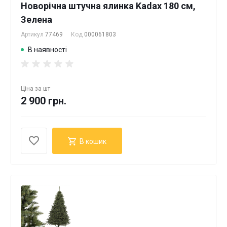
Новорічна штучна ялинка Kadax 180 см,
Зелена
Артикул
77469
Код
000061803
В наявності
Ціна за
шт
2 900 грн.
В кошик