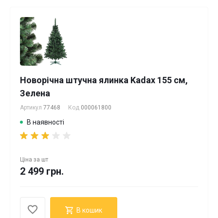
Новорічна штучна ялинка Kadax 155 см,
Зелена
Артикул
77468
Код
000061800
В наявності
Ціна за
шт
2 499 грн.
В кошик