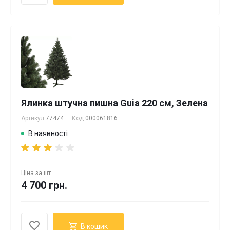
Ялинка штучна пишна Guia 220 см, Зелена
Артикул
77474
Код
000061816
В наявності
Ціна за
шт
4 700 грн.
В кошик