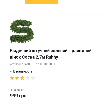
Різдвяний штучний зелений гірляндний
вінок Сосна 2,7м Ruhhy
Артикул
77478
Код
000061831
В наявності
Ціна за
шт
999 грн.