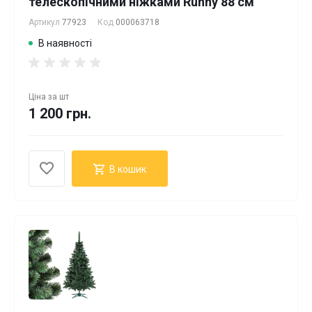
телескопічними ніжками Ruhhy 88 см
Артикул
77923
Код
000063718
В наявності
Ціна за
шт
1 200 грн.
В кошик