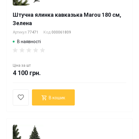
Штучна ялинка кавказька Marou 180 см,
Зелена
Артикул
77471
Код
000061809
В наявності
Ціна за
шт
4 100 грн.
В кошик