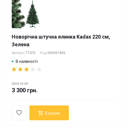
Новорічна штучна ялинка Kadax 220 см,
Зелена
Артикул
77470
Код
000061806
В наявності
Ціна за
шт
3 300 грн.
В кошик