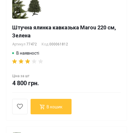
Штучна ялинка кавказька Marou 220 см,
Зелена
Артикул
77472
Код
000061812
В наявності
Ціна за
шт
4 800 грн.
В кошик