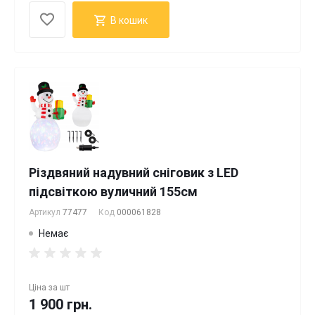
В кошик
Різдвяний надувний сніговик з LED
підсвіткою вуличний 155см
Артикул
77477
Код
000061828
Немає
Ціна за
шт
1 900 грн.