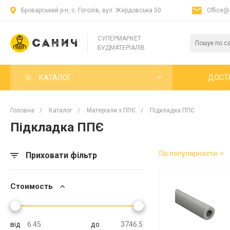
Броварський р-н, с. Гоголів, вул. Жердовська 50
Office@
СУПЕРМАРКЕТ
БУДМАТЕРІАЛІВ
КАТАЛОГ
ДОСТ
Головна
/
Каталог
/
Матеріали з ППЄ
/
Підкладка ППЄ
Підкладка ППЄ
По популярности
Приховати фільтр
Стоимость
від
до