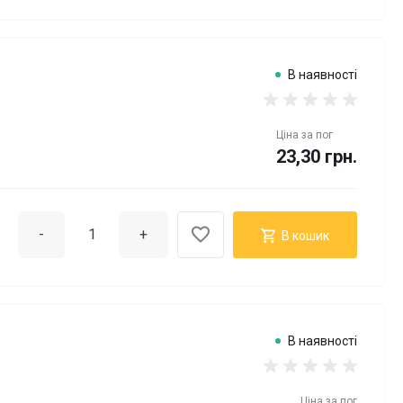
В наявності
Ціна за
пог
23,30 грн.
-
+
В кошик
В наявності
Ціна за
пог