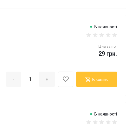
В наявності
Ціна за
пог
29 грн.
-
+
В кошик
В наявності