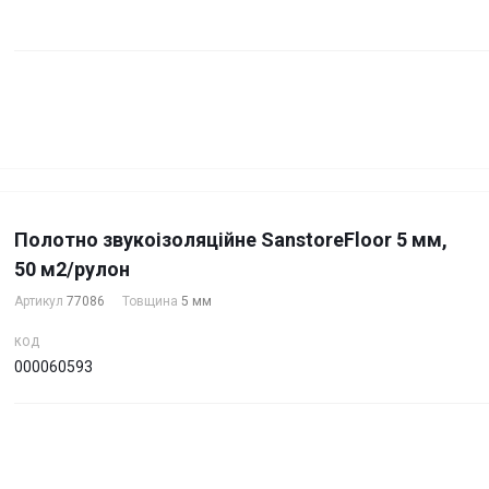
Полотно звукоізоляційне SanstoreFloor 5 мм,
50 м2/рулон
Артикул
77086
Товщина
5 мм
КОД
000060593