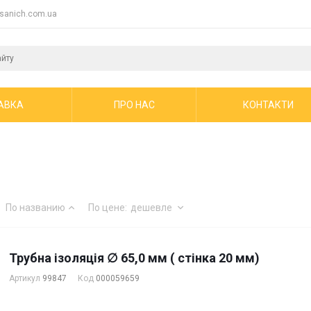
sanich.com.ua
АВКА
ПРО НАС
КОНТАКТИ
По названию
По цене
:
дешевле
Трубна ізоляція ∅ 65,0 мм ( стінка 20 мм)
Артикул
99847
Код
000059659