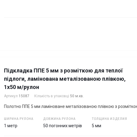
Підкладка ППЕ 5 мм з розміткою для теплої
підлоги, ламінована металізованою плівкою,
1х50 м/рулон
Артикул
15087
Кількість в упаковці
50 м.кв.
Полотно ППЕ 5 мм ламіноване металізованою плівкою з розмітко
ШИРИНА РУЛОНА
ДОВЖИНА РУЛОНА
ТОЛЩИНА ИЗДЕЛИЯ
1 метр
50 погонних метрів
5 мм