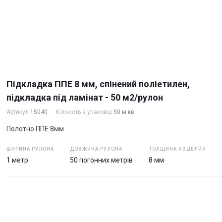
Підкладка ППЕ 8 мм, спінений поліетилен,
підкладка під ламінат - 50 м2/рулон
Артикул
15040
Кількість в упаковці
50 м.кв.
Полотно ППЕ 8мм
ШИРИНА РУЛОНА
ДОВЖИНА РУЛОНА
ТОЛЩИНА ИЗДЕЛИЯ
1 метр
50 погонних метрів
8 мм