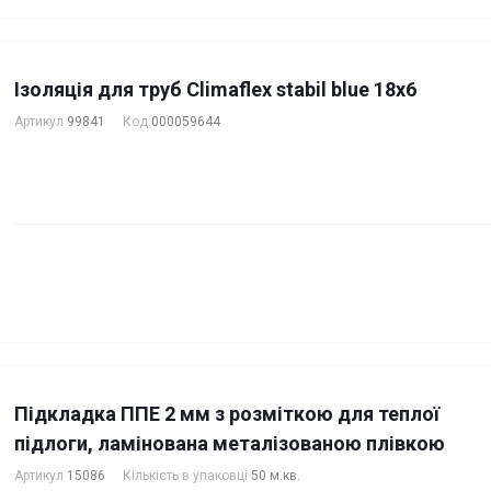
Ізоляція для труб Climaflex stabil blue 18х6
Артикул
99841
Код
000059644
Підкладка ППЕ 2 мм з розміткою для теплої
підлоги, ламінована металізованою плівкою
Артикул
15086
Кількість в упаковці
50 м.кв.