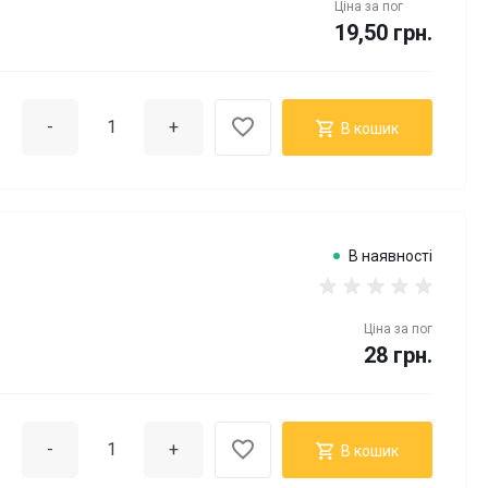
Ціна за
пог
19,50 грн.
-
+
В кошик
В наявності
Ціна за
пог
28 грн.
-
+
В кошик