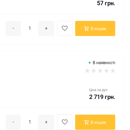
57 грн.
-
+
В кошик
В наявності
Ціна за
рул
2 719 грн.
-
+
В кошик