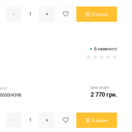
-
+
В кошик
В наявності
Ціна за
рул
КОД
2 770 грн.
000004398
-
+
В кошик