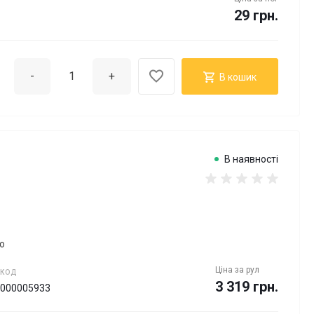
29 грн.
-
+
В кошик
В наявності
ю
Ціна за
рул
КОД
3 319 грн.
000005933