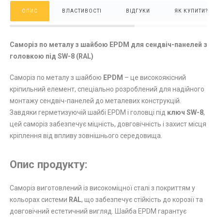
ОПИС
ВЛАСТИВОСТІ
ВІДГУКИ
ЯК КУПИТИ?
Саморіз по металу з шайбою EPDM для сендвіч-панелей з
головкою під SW-8 (RAL)
Саморіз по металу з шайбою
EPDM
– це високоякісний
кріпильний елемент, спеціально розроблений для надійного
монтажу сендвіч-панелей до металевих конструкцій.
Завдяки герметизуючій шайбі EPDM і головці під
ключ SW-8
,
цей саморіз забезпечує міцність, довговічність і захист місця
кріплення від впливу зовнішнього середовища.
Опис продукту:
Саморіз виготовлений із високоміцної сталі з покриттям у
кольорах системи
RAL
, що забезпечує стійкість до корозії та
довговічний естетичний вигляд. Шайба EPDM гарантує