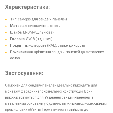
Характеристики:
Тип
: саморіз для сендвіч-панелей
Матеріал
: високоміцна сталь
Шайба
: EPDM-ущільнювач
Головка
: SW-8 (під ключ)
Покриття
: кольорове (RAL), стійке до корозії
Призначення
: кріплення сендвіч-панелей до металевих
основ
Застосування:
Саморізи для сендвіч-панелей ідеально підходять для
монтажу фасадних і покрівельних конструкцій. Вони
використовуються для з’єднання сендвіч-панелей із
металевими основами у будівництві житлових, комерційних і
промислових об’єктів. Герметичність і стійкість до